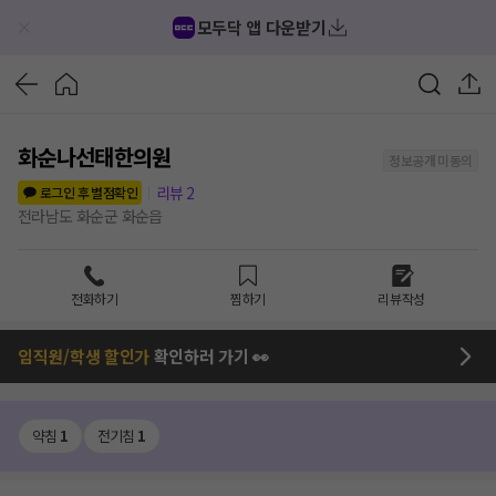
모두닥 앱 다운받기
화순나선태한의원
정보공개 미동의
리뷰
2
로그인 후 별점확인
전라남도 화순군 화순읍
전화하기
찜하기
리뷰작성
임직원/학생 할인가
확인하러 가기 👀
약침
1
전기침
1