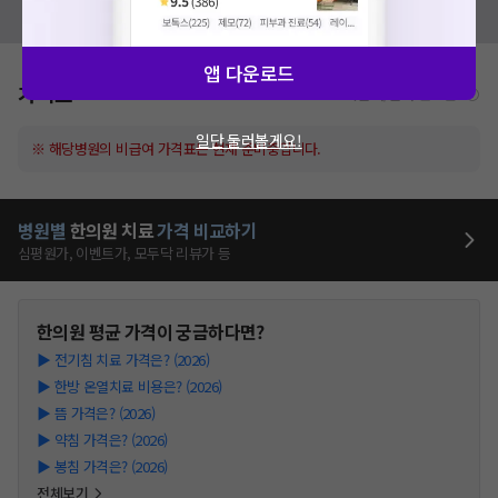
모두닥 팀에 알려주세요!
앱 다운로드
가격표
비급여/급여 진료란?
일단 둘러볼게요!
※ 해당병원의 비급여 가격표는 현재 준비중입니다.
병원별
한의원
치료
가격 비교하기
심평원가, 이벤트가, 모두닥 리뷰가 등
한의원
평균 가격이 궁금하다면?
▶
전기침 치료 가격은? (2026)
▶
한방 온열치료 비용은? (2026)
▶
뜸 가격은? (2026)
▶
약침 가격은? (2026)
▶
봉침 가격은? (2026)
전체보기