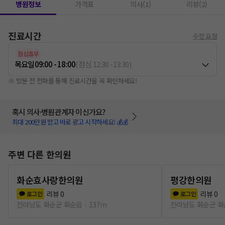
병원정보
가격표
의사(1)
리뷰(2)
진료시간
수정 요청
점심휴무
목요일
09:00 - 18:00
(
점심
12:30
-
13:30
)
※ 방문 전 전화를 통해 진료시간을 꼭 확인하세요!
혹시 의사·병원관계자 이신가요?
최대 200만원 받고 바로 광고 시작하세요! 💰💰
주변 다른 한의원
화순효사랑한의원
평강한의원
리뷰
0
리뷰
0
로그인
로그인
전라남도 화순군 화순읍
137m
전라남도 화순군 