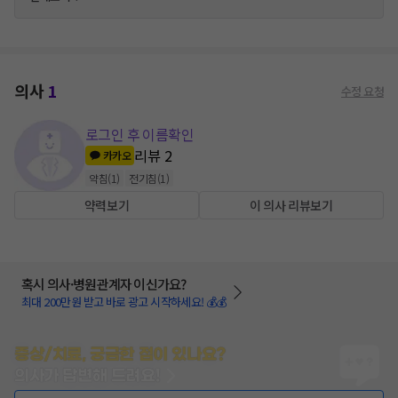
의사
1
수정 요청
로그인 후 이름확인
리뷰
2
카카오
약침
(
1
)
전기침
(
1
)
약력보기
이 의사 리뷰보기
혹시 의사·병원관계자 이신가요?
최대 200만원 받고 바로 광고 시작하세요! 💰💰
증상/치료, 궁금한 점이 있나요?
의사가 답변해 드려요!