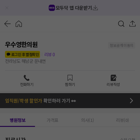
모두닥 앱 다운받기
우수영한의원
정보공개 미동의
리뷰
0
로그인 후 별점확인
전라남도 해남군 문내면
전화하기
찜하기
리뷰작성
임직원/학생 할인가
확인하러 가기 👀
병원정보
가격표
의사(1)
리뷰(0)
진료시간
수정 요청