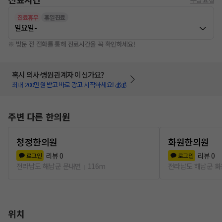
진료휴무
휴일진료
일요일
-
※ 방문 전 전화를 통해 진료시간을 꼭 확인하세요!
혹시 의사·병원관계자 이신가요?
최대 200만원 받고 바로 광고 시작하세요! 💰💰
주변 다른 한의원
청정한의원
화원한의원
리뷰
0
리뷰
0
로그인
로그인
전라남도 해남군 문내면
116m
전라남도 해남군 
위치