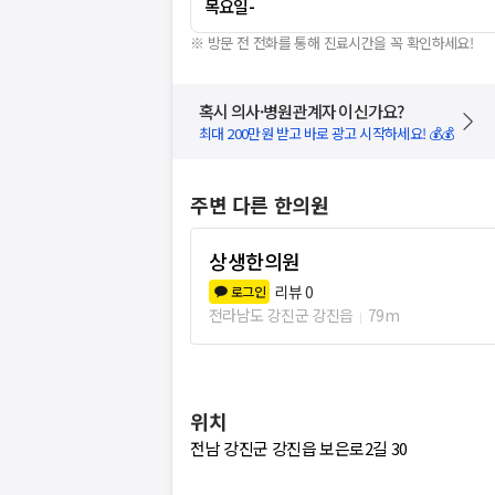
목요일
-
※ 방문 전 전화를 통해 진료시간을 꼭 확인하세요!
혹시 의사·병원관계자 이신가요?
최대 200만원 받고 바로 광고 시작하세요! 💰💰
주변 다른 한의원
상생한의원
리뷰
0
로그인
전라남도 강진군 강진읍
79m
위치
전남 강진군 강진읍 보은로2길 30