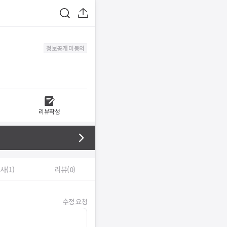
정보공개 미동의
리뷰작성
사(1)
리뷰(0)
수정 요청