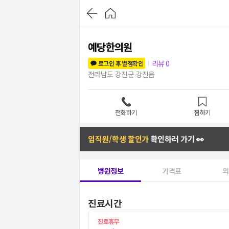
예당한의원
리뷰
0
로그인 후 별점확인
전라남도 강진군 강진읍
전화하기
찜하기
임직원/학생 할인가
확인하러 가기 👀
병원정보
가격표
의
진료시간
진료휴무