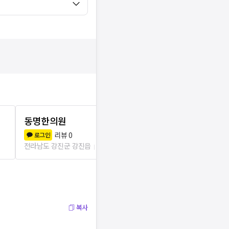
동명한의원
강진한의원
리뷰
0
리뷰
0
로그인
로그인
전라남도 강진군 강진읍
124m
전라남도 강진군
복사