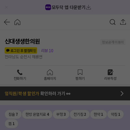
모두닥 앱 다운받기
신대생생한의원
정보공개 미동의
리뷰
10
로그인 후 별점확인
전라남도 순천시 해룡면
전화하기
홈페이지
찜하기
리뷰작성
임직원/학생 할인가
확인하러 가기 👀
침술
7
한방 온열치료
4
부항
3
전기침
2
한약
1
약침
1
뜸
1