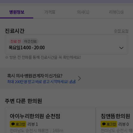
병원정보
가격표
의사(1)
리뷰(10)
진료시간
수정 요청
진료 전
야간진료
목요일
14:00 - 20:00
※ 방문 전 전화를 통해 진료시간을 꼭 확인하세요!
혹시 의사·병원관계자 이신가요?
최대 200만원 받고 바로 광고 시작하세요! 💰💰
주변 다른 한의원
아이누리한의원 순천점
침앤뜸한의원
리뷰
1
리뷰
0
로그인
로그인
전라남도 순천시 해룡면
148m
전라남도 순천시 