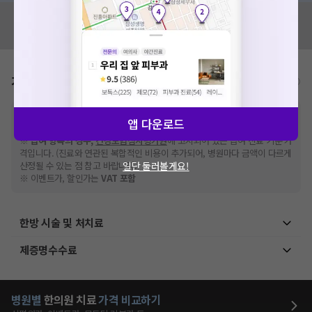
혹시 잘못된 병원정보가 있나요?
모두닥 팀에 알려주세요!
가격표
비급여/급여 진료란?
※
비급여 항목의 경우,
추가비용 등으로 실제 가격과 상이할 수 있으니, 정확
앱 다운로드
한 가격은 해당 의료기관에 직접 문의해주세요.
※
급여 항목의 경우,
건강보험심사평가원
에 고지되어 있는 급여 진료 기준 가
격입니다. (진료와 연관된 복합적인 비용이 추가되어, 병원마다 금액이 다르게
일단 둘러볼게요!
산정될 수 있는 점 참고 바랍니다.)
※ 이벤트가, 할인가는
VAT 포함
한방 시술 및 처치료
제증명수수료
병원별
한의원
치료
가격 비교하기