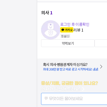
의사
1
로그인 후 이름확인
리뷰
1
카카오
침술
(
1
)
약력보기
혹시 의사·병원관계자 이신가요?
최대 200만원 받고 바로 광고 시작하세요! 💰💰
증상/치료, 궁금한 점이 있나요?
의사가 답변해 드려요!
💬 무엇이든 물어보세요