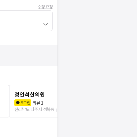
수정 요청
정인석한의원
제일한의원
리뷰
1
리뷰
0
로그인
로그인
전라남도 나주시 성북동
2.8km
전라남도 나주시