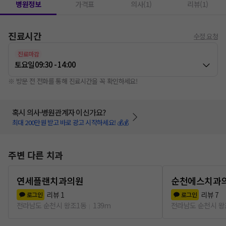
병원정보
가격표
의사(1)
리뷰(1)
진료시간
수정 요청
진료마감
토요일
09:30 - 14:00
※ 방문 전 전화를 통해 진료시간을 꼭 확인하세요!
혹시 의사·병원관계자 이신가요?
최대 200만원 받고 바로 광고 시작하세요! 💰💰
주변 다른 치과
연세플랜치과의원
순천에스치과
리뷰
1
리뷰
7
로그인
로그인
전라남도 순천시 왕조1동
139m
전라남도 순천시 왕