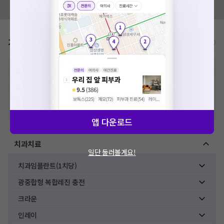
모두닥 팀에 알려주세요!
가격표
비급여/급여 진료란?
※
비급여 항목의 경우,
추가비용 등으로 실제 가격과 상이할 수 있으니, 정확
한 가격은 해당 의료기관에 직접 문의해주세요.
※
급여 항목의 경우,
건강보험심사평가원
에 고지되어 있는 급여 진료 기준 가
격입니다. (진료와 연관된 복합적인 비용이 추가되어, 병원마다 금액이 다르게
산정될 수 있는 점 참고 바랍니다.)
※ 이벤트가, 할인가는
VAT 포함
앱 다운로드
치과치료
일단 둘러볼게요!
치과임플란트(1치당)
광중합형 복합레진 충전
크라운
인레이