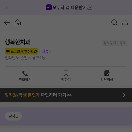
모두닥 앱 다운받기
행복한치과
정보공개 미동의
리뷰
1
로그인 후 별점확인
전라남도 순천시 왕조1동
전화하기
찜하기
리뷰작성
임직원/학생 할인가
확인하러 가기 👀
발치
1