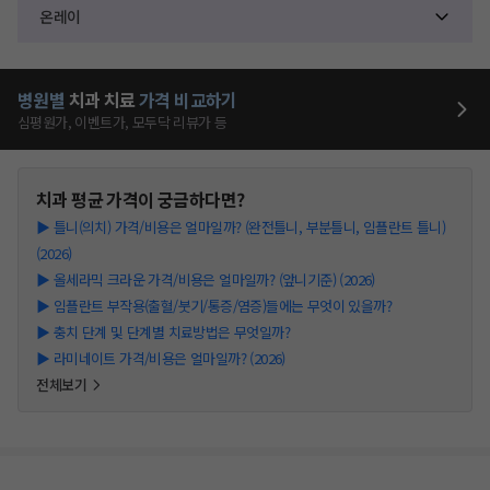
온레이
병원별
치과
치료
가격 비교하기
심평원가, 이벤트가, 모두닥 리뷰가 등
치과
평균 가격이 궁금하다면?
▶
틀니(의치) 가격/비용은 얼마일까? (완전틀니, 부분틀니, 임플란트 틀니)
(2026)
▶
올세라믹 크라운 가격/비용은 얼마일까? (앞니기준) (2026)
▶
임플란트 부작용(출혈/붓기/통증/염증)들에는 무엇이 있을까?
▶
충치 단계 및 단계별 치료방법은 무엇일까?
▶
라미네이트 가격/비용은 얼마일까? (2026)
전체보기