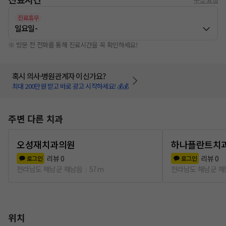
진료휴무
일요일
-
※ 방문 전 전화를 통해 진료시간을 꼭 확인하세요!
혹시 의사·병원관계자 이신가요?
최대 200만원 받고 바로 광고 시작하세요! 💰💰
주변 다른 치과
오성재치과의원
하나플란트치
리뷰
0
리뷰
0
로그인
로그인
전라남도 해남군 해남읍
57m
전라남도 해남군 
위치