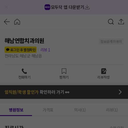
모두닥 앱 다운받기
해남연합치과의원
정보공개 미동의
리뷰
1
로그인 후 별점확인
전라남도 해남군 해남읍
전화하기
찜하기
리뷰작성
임직원/학생 할인가
확인하러 가기 👀
병원정보
가격표
의사(1)
리뷰(1)
진료시간
수정 요청