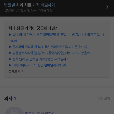
병원별
치과
치료
가격 비교하기
심평원가, 이벤트가, 모두닥 리뷰가 등
치과
평균 가격이 궁금하다면?
▶
틀니(의치) 가격/비용은 얼마일까? (완전틀니, 부분틀니, 임플란트 틀니)
(2026)
▶
올세라믹 크라운 가격/비용은 얼마일까? (앞니기준) (2026)
▶
임플란트 부작용(출혈/붓기/통증/염증)들에는 무엇이 있을까?
▶
충치 단계 및 단계별 치료방법은 무엇일까?
▶
라미네이트 가격/비용은 얼마일까? (2026)
전체보기
의사
1
수정 요청
로그인 후 이름확인