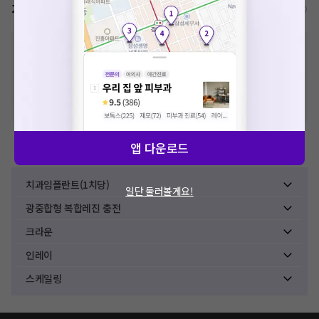
가격표
비급여/급여 진료란?
※
비급여 항목의 경우,
추가비용 등으로 실제 가격과 상이할 수 있으니, 정확
한 가격은 해당 의료기관에 직접 문의해주세요.
※
급여 항목의 경우,
건강보험심사평가원
에 고지되어 있는 급여 진료 기준 가
격입니다. (진료와 연관된 복합적인 비용이 추가되어, 병원마다 금액이 다르게
산정될 수 있는 점 참고 바랍니다.)
※ 이벤트가, 할인가는
VAT 포함
앱 다운로드
치과치료
치과임플란트(1치당)
일단 둘러볼게요!
광중합형 복합레진 충전
크라운
인레이
스케일링