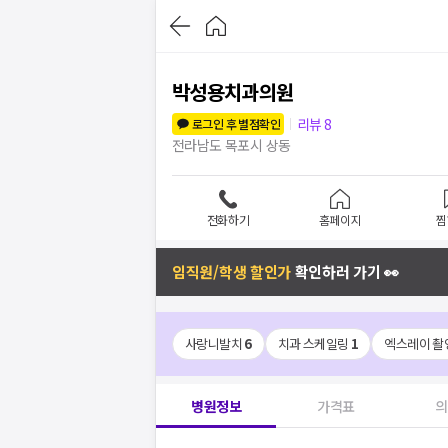
박성용치과의원
리뷰
8
로그인 후 별점확인
전라남도 목포시 상동
전화하기
홈페이지
찜
임직원/학생 할인가
확인하러 가기 👀
사랑니발치
6
치과 스케일링
1
엑스레이 촬
병원정보
가격표
의