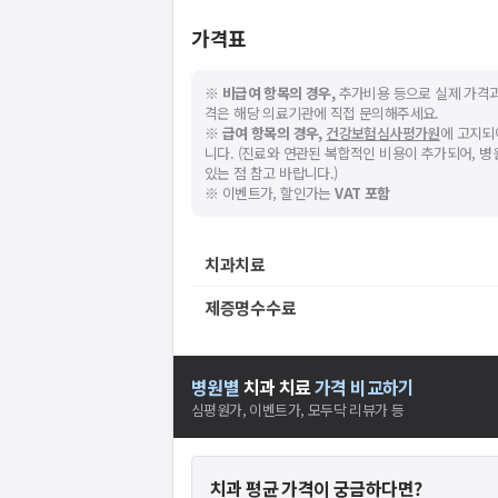
가격표
※
비급여 항목의 경우,
추가비용 등으로 실제 가격과
격은 해당 의료기관에 직접 문의해주세요.
※
급여 항목의 경우,
건강보험심사평가원
에 고지되
니다. (진료와 연관된 복합적인 비용이 추가되어, 
있는 점 참고 바랍니다.)
※ 이벤트가, 할인가는
VAT 포함
치과치료
제증명수수료
병원별
치과
치료
가격 비교하기
심평원가, 이벤트가, 모두닥 리뷰가 등
치과
평균 가격이 궁금하다면?