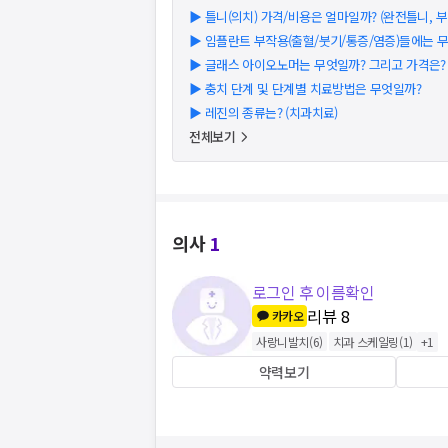
▶
틀니(의치) 가격/비용은 얼마일까? (완전틀니, 부분
▶
임플란트 부작용(출혈/붓기/통증/염증)들에는 
▶
글래스 아이오노머는 무엇일까? 그리고 가격은? (2
▶
충치 단계 및 단계별 치료방법은 무엇일까?
▶
레진의 종류는? (치과치료)
전체보기
의사
1
로그인 후 이름확인
리뷰
8
카카오
사랑니발치
(
6
)
치과 스케일링
(
1
)
+
1
약력보기