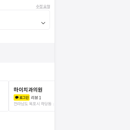
수정 요청
하이치과의원
유형치과의
리뷰
1
리뷰
2
로그인
로그인
전라남도 목포시 하당동
222m
전라남도 목포시