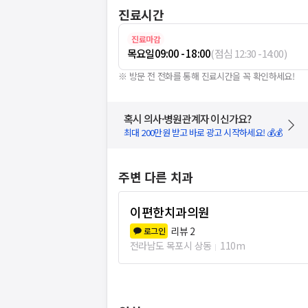
진료시간
진료마감
목요일
09:00 - 18:00
(
점심
12:30
-
14:00
)
※ 방문 전 전화를 통해 진료시간을 꼭 확인하세요!
혹시 의사·병원관계자 이신가요?
최대 200만원 받고 바로 광고 시작하세요! 💰💰
주변 다른 치과
이편한치과의원
리뷰
2
로그인
전라남도 목포시 상동
110m