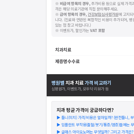
※
비급여 항목의 경우,
추가비용 등으로 실제 가격과
격은 해당 의료기관에 직접 문의해주세요.
※
급여 항목의 경우,
건강보험심사평가원
에 고지되
니다. (진료와 연관된 복합적인 비용이 추가되어, 
있는 점 참고 바랍니다.)
※ 이벤트가, 할인가는
VAT 포함
치과치료
제증명수수료
병원별
치과
치료
가격 비교하기
심평원가, 이벤트가, 모두닥 리뷰가 등
치과
평균 가격이 궁금하다면?
▶
틀니(의치) 가격/비용은 얼마일까? (완전틀니, 부분
▶
임플란트 부작용(출혈/붓기/통증/염증)들에는 
▶
글래스 아이오노머는 무엇일까? 그리고 가격은? (2