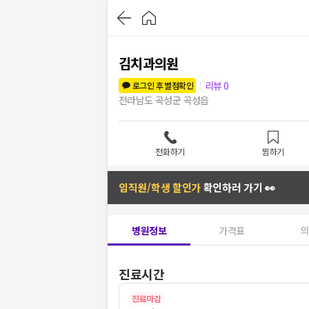
김치과의원
리뷰
0
로그인 후 별점확인
전라남도 곡성군 곡성읍
전화하기
찜하기
임직원/학생 할인가
확인하러 가기 👀
병원정보
가격표
의
진료시간
진료마감