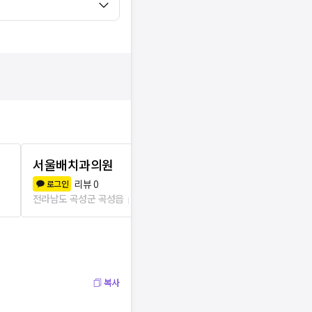
서울배치과의원
박치과의원
리뷰
0
리뷰
1
로그인
로그인
전라남도 곡성군 곡성읍
129m
전라남도 곡성군
복사