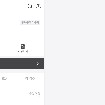
정보공개 미동의
리뷰작성
사(1)
리뷰(0)
수정 요청