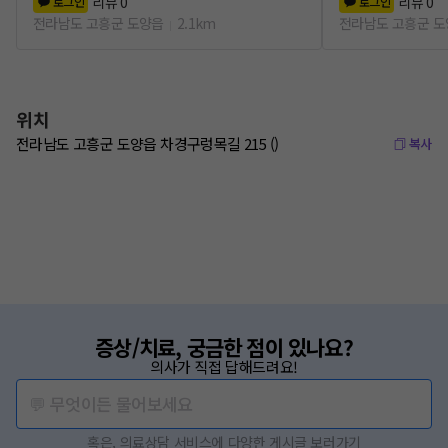
리뷰
0
리뷰
0
로그인
로그인
전라남도 고흥군 도양읍
2.1km
전라남도 고흥군 
위치
전라남도 고흥군 도양읍 차경구렁목길 215 ()
복사
증상/치료, 궁금한 점이 있나요?
의사가 직접 답해드려요!
💬 무엇이든 물어보세요
혹은, 의료상담 서비스에 다양한 게시글 보러가기