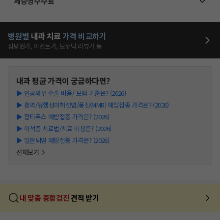
제증명수수료
병원별
내과
치료
가격 비교하기
심평원가, 이벤트가, 모두닥 리뷰가 등
내과
평균 가격이 궁금하다면?
▶
인공와우 수술 비용/ 보험 기준은? (2026)
▶
홍역/유행성이하선염/풍진(MMR) 예방접종 가격은? (2026)
▶
장티푸스 예방접종 가격은? (2026)
▶
이석증 치료법/치료 비용은? (2026)
▶
일본뇌염 예방접종 가격은? (2026)
전체보기
내 맞춤 종합검진
견적 받기