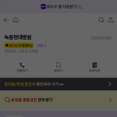
모두닥 앱 다운받기
녹동현대병원
정보공개 미동의
리뷰
2
로그인 후 별점확인
전라남도 고흥군 도양읍
전화하기
찜하기
리뷰작성
임직원/학생 할인가
확인하러 가기 👀
내 맞춤 종합검진
견적 받기