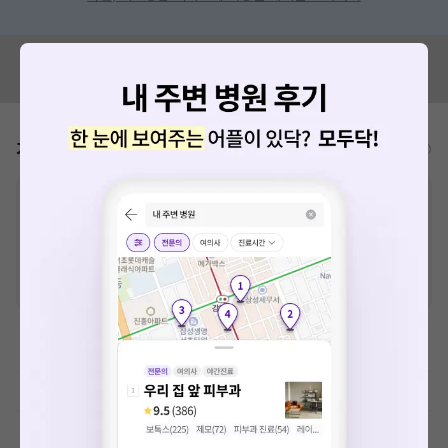
혹시 잘못된 병원정보가 있나요?
모두닥 팀에 알려주세요!
가격표
비급여/급여 진료란?
※
비급여 항목의 경우,
추가비용 등으로 실제 가격과 상이할 수 있으니, 정확
한 가격은 해당 의료기관에 직접 문의해주세요.
※
급여 항목의 경우,
건강보험심사평가원
에 고지되어 있는 급여 진료 기준 가
격입니다. (진료와 연관된 복합적인 비용이 추가되어, 병원마다 금액이 다르게
산정될 수 있는 점 참고 바랍니다.)
※ 이벤트가, 할인가는
VAT 포함
이학요법료
예방접종료
MRI-기본검사