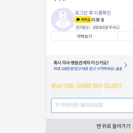
로그인 후 이름확인
리뷰
8
카카오
전기침
(
1
)
성장호르몬 주사
(
1
)
약력보기
혹시 의사·병원관계자 이신가요?
최대 200만원 받고 바로 광고 시작하세요! 💰💰
증상/치료, 궁금한 점이 있나요?
의사가 답변해 드려요!
💬 무엇이든 물어보세요
맨 위로 돌아가기