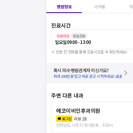
병원정보
가격표
의
진료시간
진료마감
휴일진료
일요일
09:00 - 13:00
※ 방문 전 전화를 통해 진료시간을 꼭 확인하세요!
혹시 의사·병원관계자 이신가요?
최대 200만원 받고 바로 광고 시작하세요! 💰💰
주변 다른 내과
에코이비인후과의원
리뷰
28
로그인
전라남도 나주시 빛가람동
420m