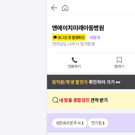
엔에이치미래아동병원
리뷰
8
로그인 후 별점확인
전라남도 나주시 빛가람동
전화하기
찜하기
임직원/학생 할인가
확인하러 가기 👀
내 맞춤 종합검진
견적 받기
성장호르몬 주사
1
전기침
1