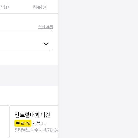
사(1)
리뷰(8)
수정 요청
센트럴내과의원
나주혁신정
리뷰
11
리뷰
3
로그인
로그인
전라남도 나주시 빛가람동
498m
전라남도 나주시