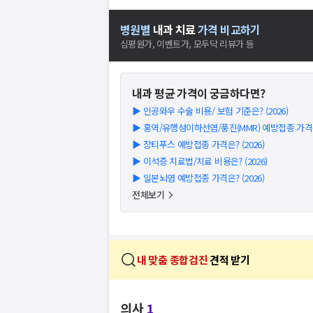
병원별
내과
치료
가격 비교하기
심평원가, 이벤트가, 모두닥 리뷰가 등
내과
평균 가격이 궁금하다면?
▶
인공와우 수술 비용/ 보험 기준은? (2026)
▶
홍역/유행성이하선염/풍진(MMR) 예방접종 가격은?
▶
장티푸스 예방접종 가격은? (2026)
▶
이석증 치료법/치료 비용은? (2026)
▶
일본뇌염 예방접종 가격은? (2026)
전체보기
내 맞춤 종합검진
견적 받기
의사
1