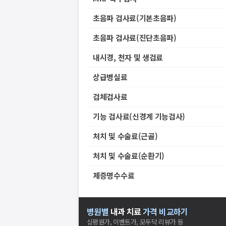
초음파 검사료(기본초음파)
초음파 검사료(진단초음파)
내시경, 천자 및 생검료
상급병실료
검체검사료
기능 검사료(신경계 기능검사)
처치 및 수술료(근골)
처치 및 수술료(순환기)
제증명수수료
병원별
내과
치료
가격 비교하기
심평원가, 이벤트가, 모두닥 리뷰가 등