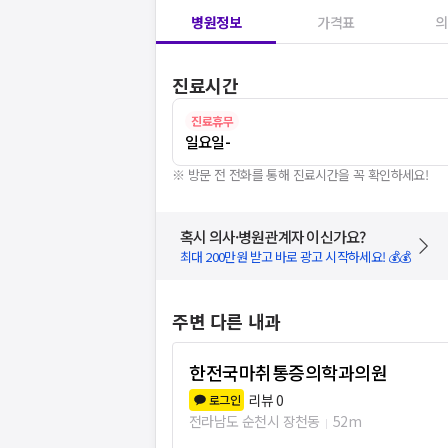
병원정보
가격표
의
진료시간
진료휴무
일요일
-
※ 방문 전 전화를 통해 진료시간을 꼭 확인하세요!
혹시 의사·병원관계자 이신가요?
최대 200만원 받고 바로 광고 시작하세요! 💰💰
주변 다른 내과
한전국마취통증의학과의원
리뷰
0
로그인
전라남도 순천시 장천동
52m