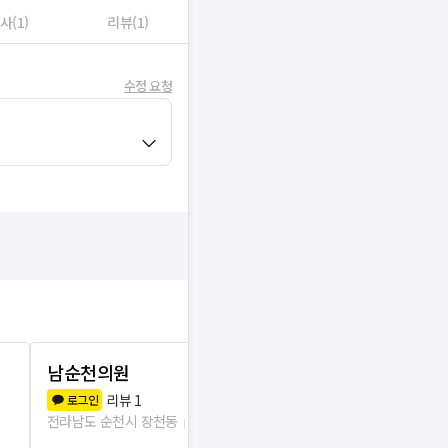
사(1)
리뷰(1)
수정 요청
남순천의원
참조은우리
리뷰
1
리뷰
5
로그인
로그인
전라남도 순천시 장천동
75m
전라남도 순천시