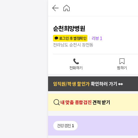
순천희망병원
리뷰
1
로그인 후 별점확인
전라남도 순천시 장천동
전화하기
찜하기
임직원/학생 할인가
확인하러 가기 👀
내 맞춤 종합검진
견적 받기
건강검진
1