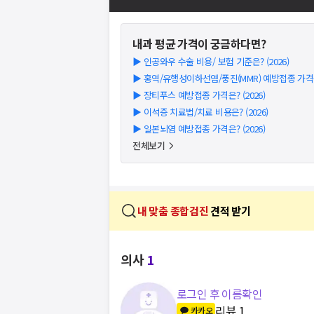
내과
평균 가격이 궁금하다면?
▶
인공와우 수술 비용/ 보험 기준은? (2026)
▶
홍역/유행성이하선염/풍진(MMR) 예방접종 가격은?
▶
장티푸스 예방접종 가격은? (2026)
▶
이석증 치료법/치료 비용은? (2026)
▶
일본뇌염 예방접종 가격은? (2026)
전체보기
내 맞춤 종합검진
견적 받기
의사
1
로그인 후 이름확인
리뷰
1
카카오