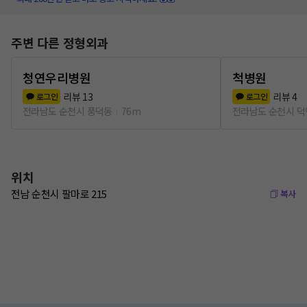
주변 다른 정형외과
청연우리병원
척병원
리뷰
13
리뷰
4
로그인
로그인
전라남도 순천시 풍덕동
76m
전라남도 순천시 
위치
전남 순천시 팔마로 215
복사