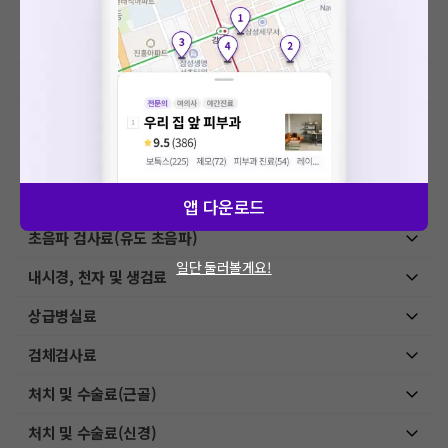
이학요법료
예방접종료
MRI-기본검사
MRI-특수검사
초음파 검사료(진단초음파)
앱 다운로드
초음파 검사료(유도 초음파)
일단 둘러볼게요!
내시경, 천자 및 생검료
상급병실료
검체검사료
처치 및 수술료(근골)
처치 및 수술료(신경)