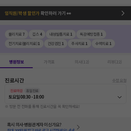
임직원/학생 할인가
확인하러 가기 👀
물리치료
7
깁스
4
내성발톱치료
1
독감예방접종
1
전기치료(물리치료)
1
건강검진
1
주사치료
1
수액치료
1
병원정보
가격표
의사(12)
리뷰(22)
진료시간
수정 요청
진료마감
휴일진료
토요일
08:30 - 18:00
※ 방문 전 전화를 통해 진료시간을 꼭 확인하세요!
혹시 의사·병원관계자 이신가요?
최대 200만원 받고 바로 광고 시작하세요! 💰💰