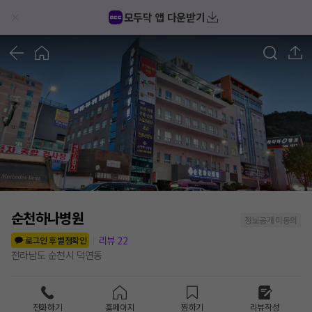
모두닥 앱 다운받기
1
/
5
순천하나병원
정보공개 미동의
리뷰
22
로그인 후 별점확인
전라남도 순천시 덕연동
전화하기
홈페이지
찜하기
리뷰작성