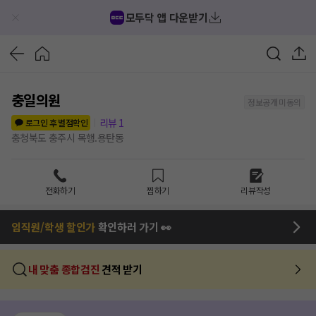
모두닥 앱 다운받기
충일의원
정보공개 미동의
리뷰
1
로그인 후 별점확인
충청북도 충주시 목행.용탄동
전화하기
찜하기
리뷰작성
임직원/학생 할인가
확인하러 가기 👀
내 맞춤 종합검진
견적 받기