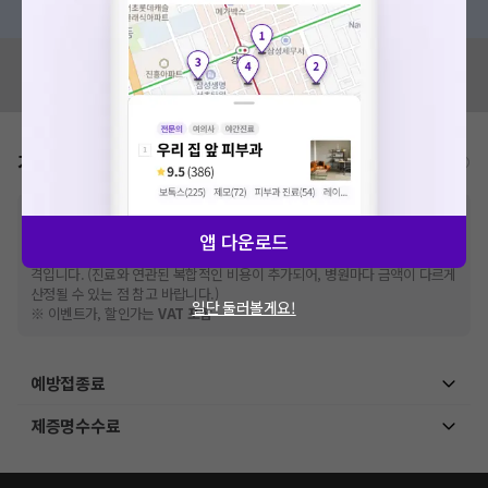
혹시 잘못된 병원정보가 있나요?
모두닥 팀에 알려주세요!
가격표
비급여/급여 진료란?
※
비급여 항목의 경우,
추가비용 등으로 실제 가격과 상이할 수 있으니, 정확
한 가격은 해당 의료기관에 직접 문의해주세요.
앱 다운로드
※
급여 항목의 경우,
건강보험심사평가원
에 고지되어 있는 급여 진료 기준 가
격입니다. (진료와 연관된 복합적인 비용이 추가되어, 병원마다 금액이 다르게
산정될 수 있는 점 참고 바랍니다.)
일단 둘러볼게요!
※ 이벤트가, 할인가는
VAT 포함
예방접종료
제증명수수료