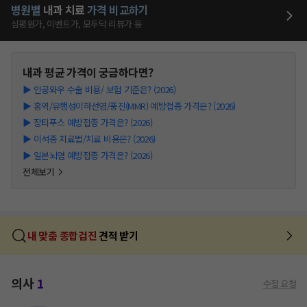
병원별
내과
치료
가격 비교하기
심평원가, 이벤트가, 모두닥 리뷰가 등
내과
평균 가격이 궁금하다면?
▶
인공와우 수술 비용/ 보험 기준은? (2026)
▶
홍역/유행성이하선염/풍진(MMR) 예방접종 가격은? (2026)
▶
장티푸스 예방접종 가격은? (2026)
▶
이석증 치료법/치료 비용은? (2026)
▶
일본뇌염 예방접종 가격은? (2026)
전체보기
내 맞춤 종합검진
견적 받기
의사
1
수정 요청