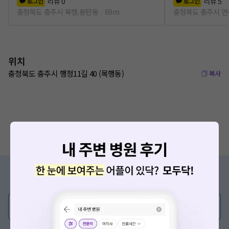
리뷰
0
리뷰
5
로그인
로그인
충청북도 충주시 목행.용탄동
69m
충청북도 충주시 
위치
충청북도 충주시 행정11길 40 (목행동)
복사
증상/치료, 궁금한 점이 있나요?
의사가 직접 답해드려요!
💬 무엇이든 물어보세요
혹은, 의료상담 서비스에 다양한 게시글 보러가기