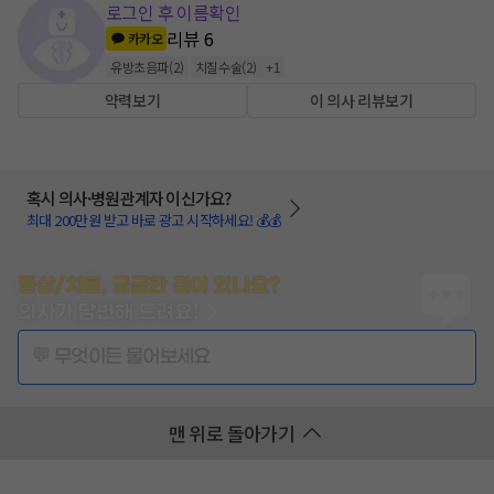
로그인 후 이름확인
리뷰
6
카카오
유방초음파
(
2
)
치질수술
(
2
)
+
1
약력보기
이 의사 리뷰보기
혹시 의사·병원관계자 이신가요?
최대 200만원 받고 바로 광고 시작하세요! 💰💰
증상/치료, 궁금한 점이 있나요?
의사가 답변해 드려요!
💬 무엇이든 물어보세요
맨 위로 돌아가기