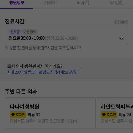
병원정보
가격표
의사(1)
리뷰(6)
진료시간
수정 요청
진료중
야간진료
월요일
09:00 - 19:00
(
점심
12:30
-
14:00
)
※ 방문 전 전화를 통해 진료시간을 꼭 확인하세요!
혹시 의사·병원관계자 이신가요?
최대 200만원 받고 바로 광고 시작하세요! 💰💰
주변 다른 외과
다나여성병원
하얀드림피부
리뷰
82
리뷰
24
로그인
로그인
충청북도 청주시 청원구 오근장동
91m
충청북도 청주시 청