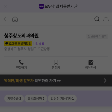
모두닥 앱 다운받기
청주항도외과의원
정보공개 미동의
리뷰
6
로그인 후 별점확인
충청북도 청주시 청원구 오근장동
전화하기
찜하기
리뷰작성
임직원/학생 할인가
확인하러 가기 👀
치질수술
2
유방초음파
2
갑상선 기능검사
1