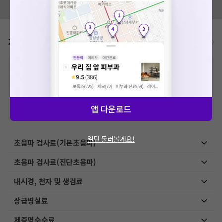
모두닥 팀에 알려주세요!
가격표
비급여/급여 진료란?
※
비급여 항목의 경우,
추가비용 등으로 실제 가격과 상이할 수 있으니, 정확
한 가격은 해당 의료기관에 직접 문의해주세요.
※
급여 항목의 경우,
건강보험심사평가원
에 고지되어 있는 급여 진료 기준 가
격입니다. (진료와 연관된 복합적인 비용이 추가되어, 병원마다 금액이 다르게
산정될 수 있는 점 참고 바랍니다.)
앱 다운로드
※ 이벤트가, 할인가는
VAT 포함
일단 둘러볼게요!
초음파 검사료(기본초음파)
초음파 검사료(진단초음파)
내시경, 천자 및 생검료
상급병실료
제증명수수료