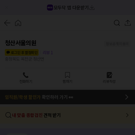
모두닥 앱 다운받기
청산서울의원
정보공개 미동의
리뷰
1
로그인 후 별점확인
충청북도 옥천군 청산면
전화하기
찜하기
리뷰작성
임직원/학생 할인가
확인하러 가기 👀
내 맞춤 종합검진
견적 받기