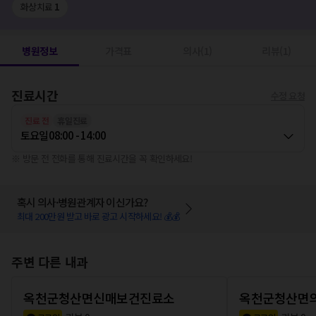
화상치료
1
병원정보
가격표
의사(1)
리뷰(1)
진료시간
수정 요청
진료 전
휴일진료
토요일
08:00 - 14:00
※ 방문 전 전화를 통해 진료시간을 꼭 확인하세요!
혹시 의사·병원관계자 이신가요?
최대 200만원 받고 바로 광고 시작하세요! 💰💰
주변 다른 내과
옥천군청산면신매보건진료소
옥천군청산면