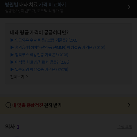
병원별
내과
치료
가격 비교하기
심평원가, 이벤트가, 모두닥 리뷰가 등
내과
평균 가격이 궁금하다면?
▶
인공와우 수술 비용/ 보험 기준은? (2026)
▶
홍역/유행성이하선염/풍진(MMR) 예방접종 가격은? (2026)
▶
장티푸스 예방접종 가격은? (2026)
▶
이석증 치료법/치료 비용은? (2026)
▶
일본뇌염 예방접종 가격은? (2026)
전체보기
내 맞춤 종합검진
견적 받기
의사
1
수정 요청