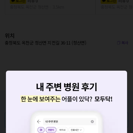
리뷰
0
리뷰
0
로그인
로그인
충청북도 옥천군 청산면
3.5km
충청북도 옥천군 
위치
충청북도 옥천군 청산면 지전길 36-11 (청산면)
복사
증상/치료, 궁금한 점이 있나요?
의사가 직접 답해드려요!
💬 무엇이든 물어보세요
요청하신 작업을 처리하지 못했습니다.
혹은, 의료상담 서비스에 다양한 게시글 보러가기