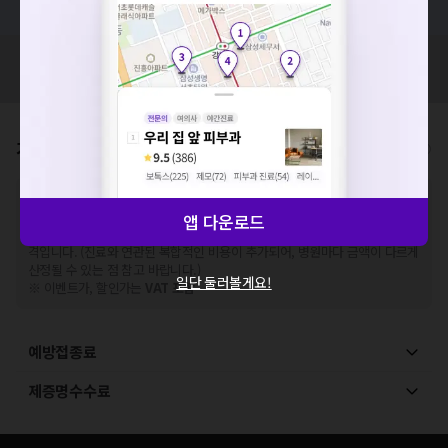
네트워크 또는 서버의 일시적인 오류로, 잠시 후 다시 시도해주
세요. 지속적으로 문제가 발생할 경우 모두닥 채널톡으로 문의
혹시 잘못된 병원정보가 있나요?
해주세요.
모두닥 팀에 알려주세요!
확인
가격표
비급여/급여 진료란?
※
비급여 항목의 경우,
추가비용 등으로 실제 가격과 상이할 수 있으니, 정확
한 가격은 해당 의료기관에 직접 문의해주세요.
앱 다운로드
※
급여 항목의 경우,
건강보험심사평가원
에 고지되어 있는 급여 진료 기준 가
격입니다. (진료와 연관된 복합적인 비용이 추가되어, 병원마다 금액이 다르게
산정될 수 있는 점 참고 바랍니다.)
일단 둘러볼게요!
※ 이벤트가, 할인가는
VAT 포함
예방접종료
제증명수수료