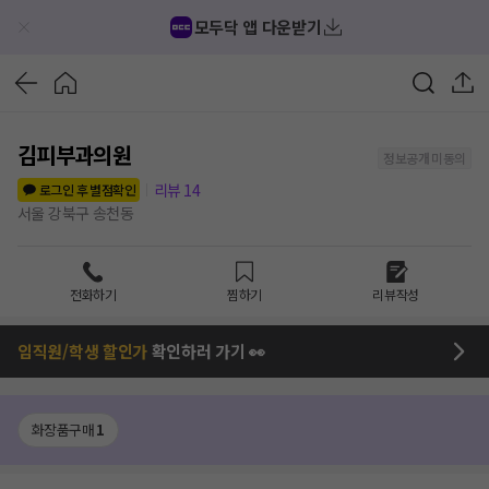
모두닥 앱 다운받기
김피부과의원
정보공개 미동의
리뷰
14
로그인 후 별점확인
서울 강북구 송천동
전화하기
찜하기
리뷰작성
임직원/학생 할인가
확인하러 가기 👀
화장품구매
1