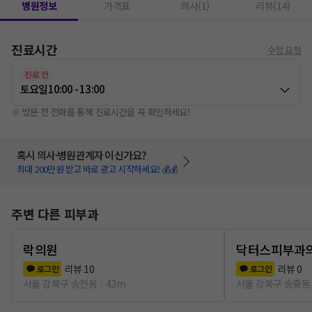
병원정보
가격표
의사(1)
리뷰(14)
진료시간
수정 요청
진료 전
토요일
10:00 - 13:00
※ 방문 전 전화를 통해 진료시간을 꼭 확인하세요!
혹시 의사·병원관계자 이신가요?
최대 200만원 받고 바로 광고 시작하세요! 💰💰
주변 다른 피부과
락의원
닥터스피부과
리뷰
10
리뷰
0
로그인
로그인
서울 강북구 송천동
43m
서울 강북구 송중동