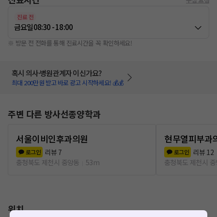
진료 전
금요일
08:30 - 18:00
※ 방문 전 전화를 통해 진료시간을 꼭 확인하세요!
혹시 의사·병원관계자 이신가요?
최대 200만원 받고 바로 광고 시작하세요! 💰💰
주변 다른 방사선종양학과
서울이비인후과의원
현무열피부과
리뷰
7
리뷰
12
로그인
로그인
충청북도 제천시 중앙동
53m
충청북도 제천시 
위치