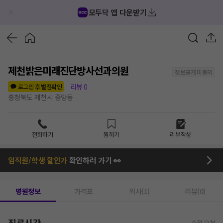
모두닥 앱 다운받기
제천밝은미래진단방사선과의원
정보공개 미동의
리뷰
0
로그인 후 별점확인
충청북도 제천시 중앙동
전화하기
찜하기
리뷰작성
임직원/학생 할인가
확인하러 가기 👀
병원정보
가격표
의사(1)
리뷰(0)
진료시간
수정 요청