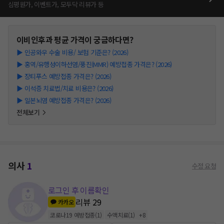
심평원가, 이벤트가, 모두닥 리뷰가 등
이비인후과
평균 가격이 궁금하다면?
▶
인공와우 수술 비용/ 보험 기준은? (2026)
▶
홍역/유행성이하선염/풍진(MMR) 예방접종 가격은? (2026)
▶
장티푸스 예방접종 가격은? (2026)
▶
이석증 치료법/치료 비용은? (2026)
▶
일본뇌염 예방접종 가격은? (2026)
전체보기
의사
1
수정 요청
로그인 후 이름확인
리뷰
29
카카오
코로나19 예방접종
(
1
)
수액치료
(
1
)
+
8