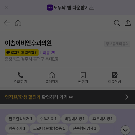
모두닥 앱 다운받기
이솜이비인후과의원
정보공개 미동의
리뷰
29
로그인 후 별점확인
충청북도 청주시 흥덕구 복대1동
전화하기
홈페이지
찜하기
리뷰작성
임직원/학생 할인가
확인하러 가기 👀
편도결석제거
1
수액치료
1
비강내시경
1
후두내시경
1
염증주사
1
코로나19 예방접종
1
신속항원검사
1