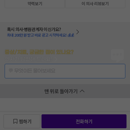
약력보기
이 의사 리뷰보기
혹시 의사·병원관계자 이신가요?
최대 200만원 받고 바로 광고 시작하세요! 💰💰
증상/치료, 궁금한 점이 있나요?
의사가 답변해 드려요!
💬 무엇이든 물어보세요
맨 위로 돌아가기
찜하기
전화하기
찜 목록보기
찜 목록보기