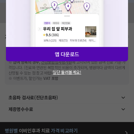
혹시 잘못된 병원정보가 있나요?
모두닥 팀에 알려주세요!
가격표
비급여/급여 진료란?
※
비급여 항목의 경우,
추가비용 등으로 실제 가격과 상이할 수 있으니, 정확
앱 다운로드
한 가격은 해당 의료기관에 직접 문의해주세요.
※
급여 항목의 경우,
건강보험심사평가원
에 고지되어 있는 급여 진료 기준 가
격입니다. (진료와 연관된 복합적인 비용이 추가되어, 병원마다 금액이 다르게
일단 둘러볼게요!
산정될 수 있는 점 참고 바랍니다.)
※ 이벤트가, 할인가는
VAT 포함
초음파 검사료(진단초음파)
제증명수수료
병원별
이비인후과
치료
가격 비교하기