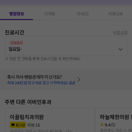
독감예방접종
1
후각기능검사
1
청각검사
1
병원정보
가격표
의사(1)
리뷰(29)
진료시간
수정 요청
진료휴무
일요일
-
※ 방문 전 전화를 통해 진료시간을 꼭 확인하세요!
혹시 의사·병원관계자 이신가요?
최대 200만원 받고 바로 광고 시작하세요! 💰💰
주변 다른 이비인후과
이끌림치과의원
하늘체한의원 
9.4
(
5
)
리뷰
16
로그인
충청북도 청주시 흥
충청북도 청주시 흥덕구 복대1동
0m