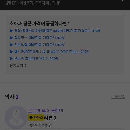
심평원가, 이벤트가, 모두닥 리뷰가 등
소아과
평균 가격이 궁금하다면?
▶
홍역/유행성이하선염/풍진(MMR) 예방접종 가격은? (2026)
▶
장티푸스 예방접종 가격은? (2026)
▶
일본뇌염 예방접종 가격은? (2026)
▶
백일해/DPT 예방접종 비용은? (DTaP/Tdap) (2026)
▶
경동맥 초음파 비용은? (2026)
전체보기
의사
1
수정 요청
로그인 후 이름확인
리뷰
3
카카오
독감예방접종
(
2
)