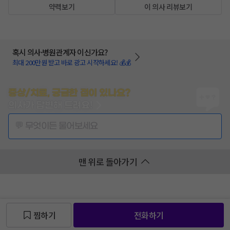
약력보기
이 의사 리뷰보기
혹시 의사·병원관계자 이신가요?
최대 200만원 받고 바로 광고 시작하세요! 💰💰
증상/치료, 궁금한 점이 있나요?
의사가 답변해 드려요!
💬 무엇이든 물어보세요
맨 위로 돌아가기
찜하기
전화하기
찜 목록보기
찜 목록보기