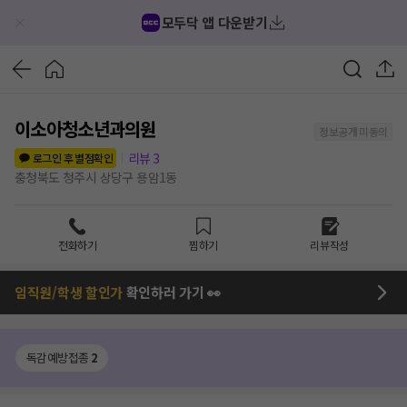
모두닥 앱 다운받기
이소아청소년과의원
정보공개 미동의
리뷰
3
로그인 후 별점확인
충청북도 청주시 상당구 용암1동
전화하기
찜하기
리뷰작성
임직원/학생 할인가
확인하러 가기 👀
독감예방접종
2