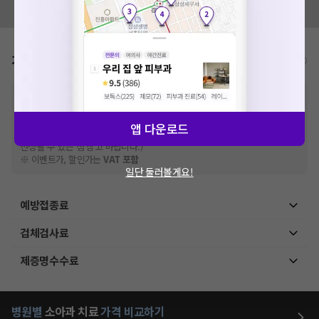
모두닥 팀에 알려주세요!
가격표
비급여/급여 진료란?
※
비급여 항목의 경우,
추가비용 등으로 실제 가격과 상이할 수 있으니, 정확
한 가격은 해당 의료기관에 직접 문의해주세요.
※
급여 항목의 경우,
건강보험심사평가원
에 고지되어 있는 급여 진료 기준 가
앱 다운로드
격입니다. (진료와 연관된 복합적인 비용이 추가되어, 병원마다 금액이 다르게
산정될 수 있는 점 참고 바랍니다.)
※ 이벤트가, 할인가는
VAT 포함
일단 둘러볼게요!
예방접종료
검체검사료
제증명수수료
병원별
소아과
치료
가격 비교하기