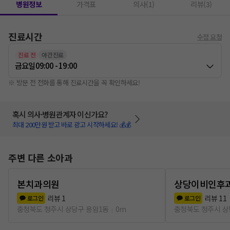
병원정보
가격표
의사(1)
리뷰(3)
진료시간
수정 요청
진료 전
야간진료
금요일
09:00 - 19:00
※ 방문 전 전화를 통해 진료시간을 꼭 확인하세요!
혹시 의사·병원관계자 이신가요?
최대 200만원 받고 바로 광고 시작하세요! 💰💰
주변 다른 소아과
본치과의원
상당이비인후
리뷰
1
리뷰
11
로그인
로그인
충청북도 청주시 상당구 용암1동
0m
충청북도 청주시 상