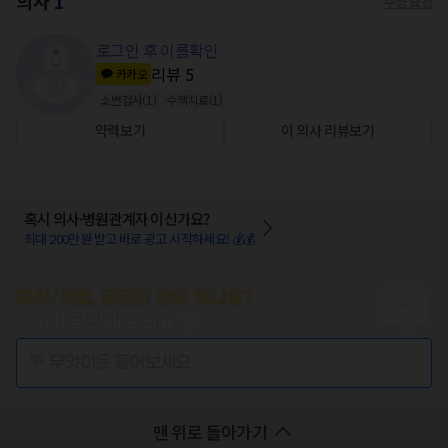
의사
1
수정 요청
로그인 후 이름확인
리뷰
5
카카오
소변검사
(
1
)
수액치료
(
1
)
약력보기
이 의사 리뷰보기
혹시 의사·병원관계자 이신가요?
최대 200만원 받고 바로 광고 시작하세요! 💰💰
증상/치료, 궁금한 점이 있나요?
의사가 답변해 드려요!
💬 무엇이든 물어보세요
맨 위로 돌아가기