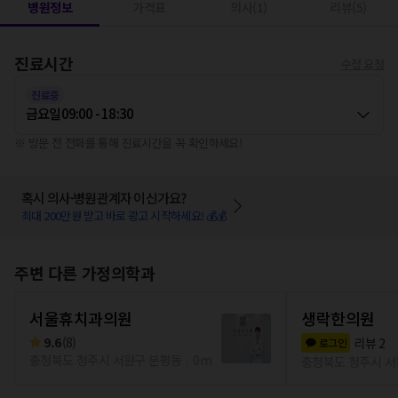
병원정보
가격표
의사(1)
리뷰(5)
진료시간
수정 요청
진료중
금요일
09:00 - 18:30
※ 방문 전 전화를 통해 진료시간을 꼭 확인하세요!
혹시 의사·병원관계자 이신가요?
최대 200만원 받고 바로 광고 시작하세요! 💰💰
주변 다른 가정의학과
서울휴치과의원
생락한의원
9.6
(
8
)
리뷰
2
로그인
충청북도 청주시 서원구 분평동
0m
충청북도 청주시 서