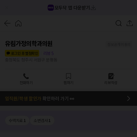
모두닥 앱 다운받기
유림가정의학과의원
정보공개 미동의
리뷰
5
로그인 후 별점확인
충청북도 청주시 서원구 분평동
전화하기
찜하기
리뷰작성
임직원/학생 할인가
확인하러 가기 👀
수액치료
1
소변검사
1