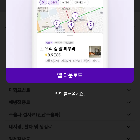
요청하신 작업을 처리하지 못했습니다.
모두닥 팀에 알려주세요!
네트워크 또는 서버의 일시적인 오류로, 잠시 후 다시 시도해주
세요. 지속적으로 문제가 발생할 경우 모두닥 채널톡으로 문의
가격표
해주세요.
비급여/급여 진료란?
확인
※
비급여 항목의 경우,
추가비용 등으로 실제 가격과 상이할 수 있으니, 정확
한 가격은 해당 의료기관에 직접 문의해주세요.
※
급여 항목의 경우,
건강보험심사평가원
에 고지되어 있는 급여 진료 기준 가
격입니다. (진료와 연관된 복합적인 비용이 추가되어, 병원마다 금액이 다르게
산정될 수 있는 점 참고 바랍니다.)
※ 이벤트가, 할인가는
VAT 포함
앱 다운로드
이학요법료
일단 둘러볼게요!
예방접종료
초음파 검사료(진단초음파)
내시경, 천자 및 생검료
검체검사료