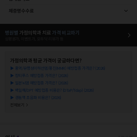
제증명수수료
병원별
가정의학과
치료
가격 비교하기
심평원가, 이벤트가, 모두닥 리뷰가 등
가정의학과
평균 가격이 궁금하다면?
▶
홍역/유행성이하선염/풍진(MMR) 예방접종 가격은? (2026)
▶
장티푸스 예방접종 가격은? (2026)
▶
일본뇌염 예방접종 가격은? (2026)
▶
백일해/DPT 예방접종 비용은? (DTaP/Tdap) (2026)
▶
경동맥 초음파 비용은? (2026)
전체보기