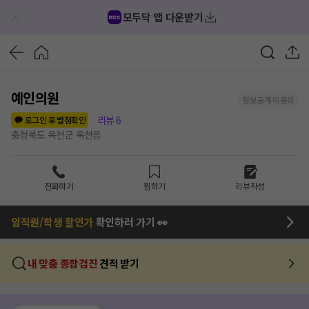
모두닥 앱 다운받기
예인의원
정보공개 미동의
리뷰
6
로그인 후 별점확인
충청북도 옥천군 옥천읍
전화하기
찜하기
리뷰작성
임직원/학생 할인가
확인하러 가기 👀
내 맞춤 종합검진
견적 받기