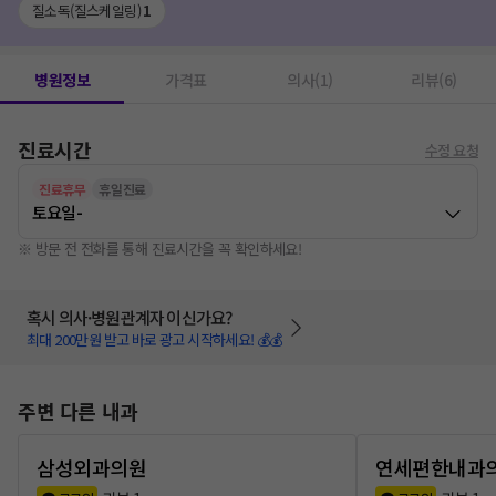
질소독(질스케일링)
1
병원정보
가격표
의사(1)
리뷰(6)
진료시간
수정 요청
진료휴무
휴일진료
토요일
-
※ 방문 전 전화를 통해 진료시간을 꼭 확인하세요!
혹시 의사·병원관계자 이신가요?
최대 200만원 받고 바로 광고 시작하세요! 💰💰
주변 다른 내과
삼성외과의원
연세편한내과