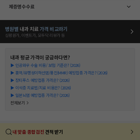
제증명수수료
병원별
내과
치료
가격 비교하기
심평원가, 이벤트가, 모두닥 리뷰가 등
내과
평균 가격이 궁금하다면?
▶
인공와우 수술 비용/ 보험 기준은? (2026)
▶
홍역/유행성이하선염/풍진(MMR) 예방접종 가격은? (2026)
▶
장티푸스 예방접종 가격은? (2026)
▶
이석증 치료법/치료 비용은? (2026)
▶
일본뇌염 예방접종 가격은? (2026)
전체보기
내 맞춤 종합검진
견적 받기