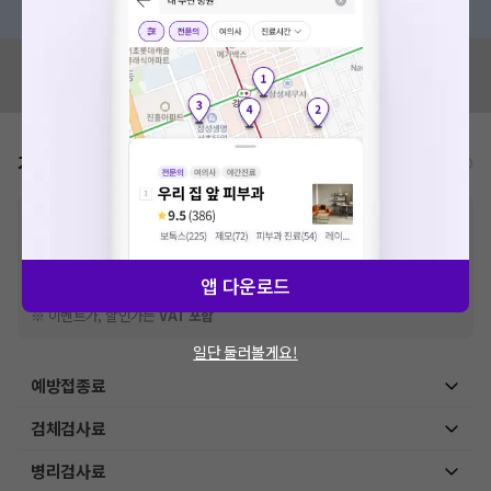
혹시 잘못된 병원정보가 있나요?
모두닥 팀에 알려주세요!
가격표
비급여/급여 진료란?
※
비급여 항목의 경우,
추가비용 등으로 실제 가격과 상이할 수 있으니, 정확
한 가격은 해당 의료기관에 직접 문의해주세요.
※
급여 항목의 경우,
건강보험심사평가원
에 고지되어 있는 급여 진료 기준 가
격입니다. (진료와 연관된 복합적인 비용이 추가되어, 병원마다 금액이 다르게
앱 다운로드
산정될 수 있는 점 참고 바랍니다.)
※ 이벤트가, 할인가는
VAT 포함
일단 둘러볼게요!
예방접종료
검체검사료
병리검사료