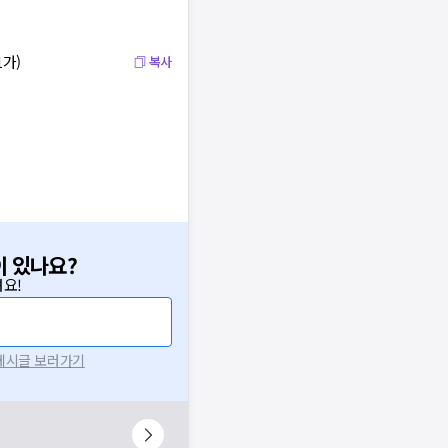
1가)
복사
이 있나요?
요!
 게시글 보러가기