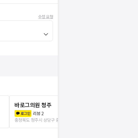
수정 요청
바로그의원 청주
에스듈의원
리뷰
2
리뷰
1
로그인
로그인
충청북도 청주시 상당구 중앙동
111m
충청북도 청주시