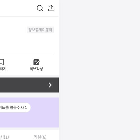
정보공개 미동의
하기
리뷰작성
여드름 염증주사
1
사(1)
리뷰(8)