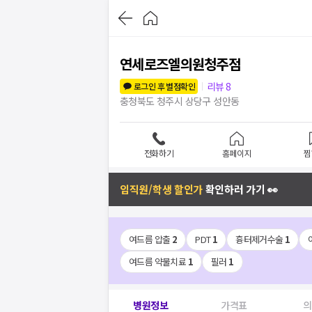
연세로즈엘의원청주점
리뷰
8
로그인 후 별점확인
충청북도 청주시 상당구 성안동
전화하기
홈페이지
찜
임직원/학생 할인가
확인하러 가기 👀
여드름 압출
2
PDT
1
흉터제거수술
1
여드름 약물치료
1
필러
1
병원정보
가격표
의