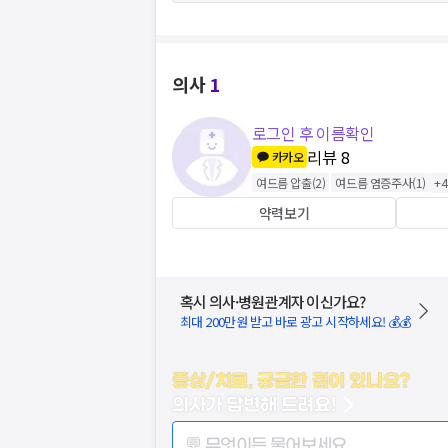
의사
1
로그인 후 이름확인
리뷰
8
카카오
여드름 압출
(
2
)
여드름 염증주사
(
1
)
+
4
약력보기
혹시 의사·병원관계자 이신가요?
최대 200만원 받고 바로 광고 시작하세요! 💰💰
증상/치료, 궁금한 점이 있나요?
의사가 답변해 드려요!
💬 무엇이든 물어보세요