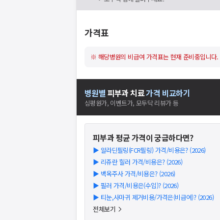
가격표
※ 해당병원의 비급여 가격표는 현재 준비중입니다.
병원별
피부과
치료
가격 비교하기
심평원가, 이벤트가, 모두닥 리뷰가 등
피부과
평균 가격이 궁금하다면?
▶
알라딘필링(FCR필링) 가격/비용은? (2026)
▶
리쥬란 힐러 가격/비용은? (2026)
▶
백옥주사 가격/비용은? (2026)
▶
필러 가격/비용은(수입)? (2026)
▶
티눈,사마귀 제거비용/가격은(비급여)? (2026)
전체보기