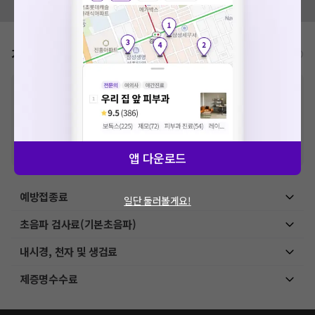
모두닥 팀에 알려주세요!
가격표
비급여/급여 진료란?
※
비급여 항목의 경우,
추가비용 등으로 실제 가격과 상이할 수 있으니, 정확
한 가격은 해당 의료기관에 직접 문의해주세요.
※
급여 항목의 경우,
건강보험심사평가원
에 고지되어 있는 급여 진료 기준 가
격입니다. (진료와 연관된 복합적인 비용이 추가되어, 병원마다 금액이 다르게
산정될 수 있는 점 참고 바랍니다.)
※ 이벤트가, 할인가는
VAT 포함
앱 다운로드
예방접종료
일단 둘러볼게요!
초음파 검사료(기본초음파)
내시경, 천자 및 생검료
제증명수수료