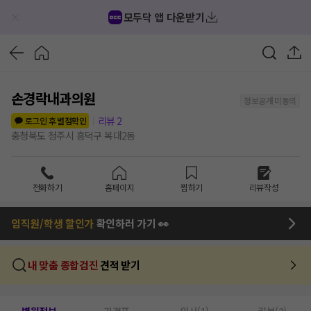
모두닥 앱 다운받기
손경락내과의원
정보공개 미동의
리뷰
2
로그인 후 별점확인
충청북도 청주시 흥덕구 복대2동
전화하기
홈페이지
찜하기
리뷰작성
임직원/학생 할인가
확인하러 가기 👀
내 맞춤 종합검진
견적 받기