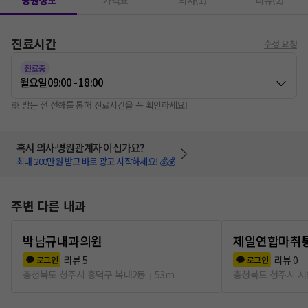
병원정보
가격표
의사(1)
리뷰(2)
진료시간
수정 요청
진료중
월요일
09:00 - 18:00
※ 방문 전 전화를 통해 진료시간을 꼭 확인하세요!
혹시 의사·병원관계자 이신가요?
최대 200만원 받고 바로 광고 시작하세요! 💰💰
주변 다른 내과
박남규내과의원
제일연합마취
리뷰
5
리뷰
0
로그인
로그인
충청북도 청주시 흥덕구 복대2동
53m
충청북도 청주시 서