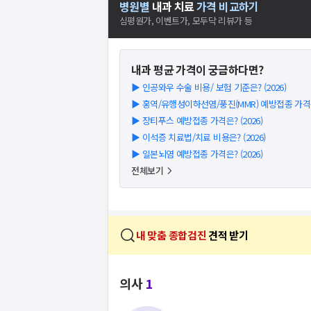
병원별
내과
치료
가격 비교하기
심평원가, 이벤트가, 모두닥 리뷰가 등
내과
평균 가격이 궁금하다면?
▶
인공와우 수술 비용/ 보험 기준은? (2026)
▶
홍역/유행성이하선염/풍진(MMR) 예방접종 가격은?
▶
장티푸스 예방접종 가격은? (2026)
▶
이석증 치료법/치료 비용은? (2026)
▶
일본뇌염 예방접종 가격은? (2026)
전체보기
내 맞춤 종합검진
견적 받기
의사
1