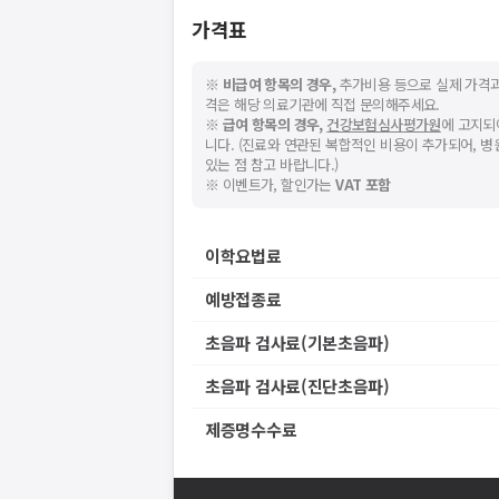
요청하신 작업을 처리하지 못했습
주세요
가격표
네트워크 또는 서버의 일시적인 오류로, 잠
지속적으로 문제가 발생할 경우 모두닥 채
※
비급여 항목의 경우,
추가비용 등으로 실제 가격과
격은 해당 의료기관에 직접 문의해주세요.
※
급여 항목의 경우,
건강보험심사평가원
에 고지되
니다. (진료와 연관된 복합적인 비용이 추가되어, 
있는 점 참고 바랍니다.)
※ 이벤트가, 할인가는
VAT 포함
스토어에서
이학요법료
니다.
예방접종료
초음파 검사료(기본초음파)
초음파 검사료(진단초음파)
제증명수수료