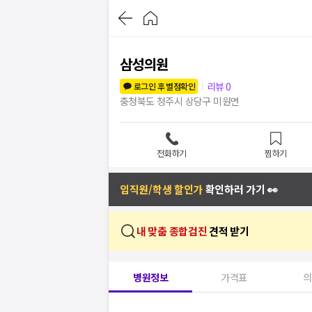
삼성의원
리뷰
0
로그인 후 별점확인
충청북도 청주시 상당구 미원면
전화하기
찜하기
임직원/학생 할인가
확인하러 가기 👀
내 맞춤 종합검진
견적 받기
병원정보
가격표
의