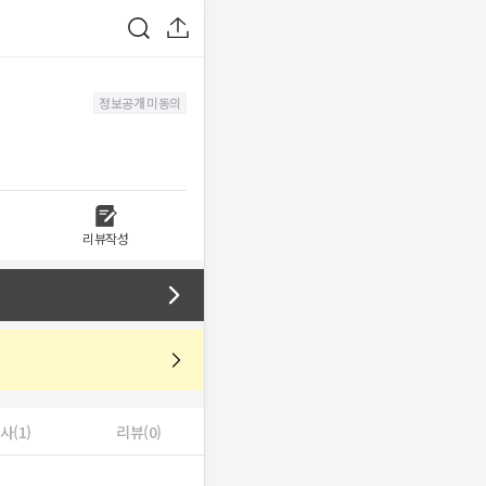
정보공개 미동의
리뷰작성
사(1)
리뷰(0)