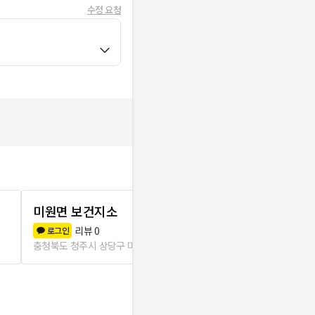
수정 요청
미원면 보건지소
기암보건진
리뷰
0
리뷰
0
로그인
로그인
충청북도 청주시 상당구 미원면
623m
충청북도 청주시