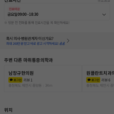
진료마감
금요일
09:00 - 18:30
※ 방문 전 전화를 통해 진료시간을 꼭 확인하세요!
혹시 의사·병원관계자 이신가요?
최대 200만원 받고 바로 광고 시작하세요! 💰💰
주변 다른 마취통증의학과
남창규한의원
원플란트치과
리뷰
1
리뷰
6
로그인
로그인
충청북도 제천시 중앙동
34m
충청북도 제천시 
위치