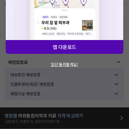
가격표
비급여/급여 진료란?
※
비급여 항목의 경우,
추가비용 등으로 실제 가격과 상이할 수 있으니, 정확
한 가격은 해당 의료기관에 직접 문의해주세요.
※
급여 항목의 경우,
건강보험심사평가원
에 고지되어 있는 급여 진료 기준 가
격입니다. (진료와 연관된 복합적인 비용이 추가되어, 병원마다 금액이 다르게
산정될 수 있는 점 참고 바랍니다.)
※ 이벤트가, 할인가는
VAT 포함
앱 다운로드
예방접종료
일단 둘러볼게요!
대상포진 예방접종
인플루엔자(독감) 예방접종
폐렴구균 예방접종
병원별
마취통증의학과
치료
가격 비교하기
심평원가, 이벤트가, 모두닥 리뷰가 등