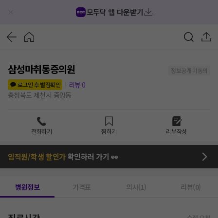
모두닥 앱 다운받기
삼성마취통증의원
정보공개 미동의
리뷰
0
로그인 후 별점확인
충청북도 제천시 중앙동
전화하기
찜하기
리뷰작성
임직원/학생 할인가
확인하러 가기 👀
병원정보
가격표
의사(1)
리뷰(0)
진료시간
수정 요청