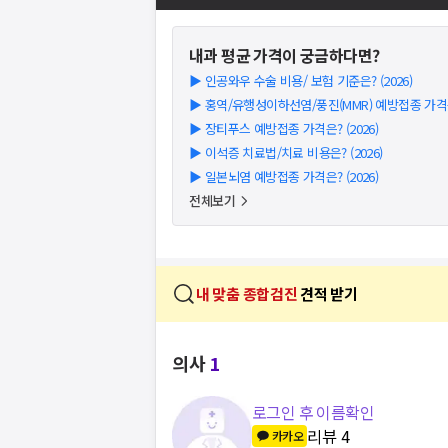
내과
평균 가격이 궁금하다면?
▶
인공와우 수술 비용/ 보험 기준은? (2026)
▶
홍역/유행성이하선염/풍진(MMR) 예방접종 가격은?
▶
장티푸스 예방접종 가격은? (2026)
▶
이석증 치료법/치료 비용은? (2026)
▶
일본뇌염 예방접종 가격은? (2026)
전체보기
내 맞춤 종합검진
견적 받기
의사
1
로그인 후 이름확인
리뷰
4
카카오