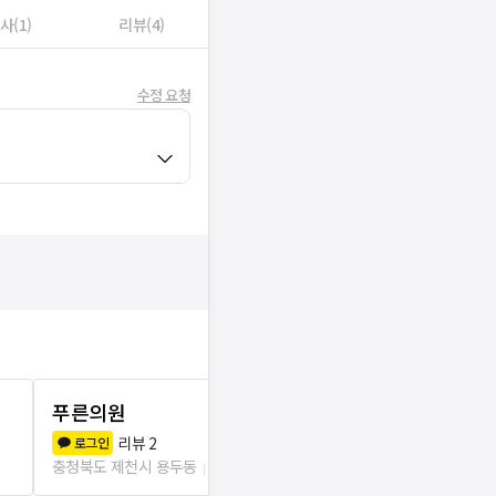
사(1)
리뷰(4)
수정 요청
푸른의원
최상현내과
리뷰
2
리뷰
1
로그인
로그인
충청북도 제천시 용두동
203m
충청북도 제천시