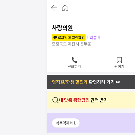
사랑의원
리뷰
4
로그인 후 별점확인
충청북도 제천시 용두동
전화하기
찜하기
임직원/학생 할인가
확인하러 가기 👀
내 맞춤 종합검진
견적 받기
식욕억제제
1