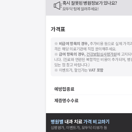
혹시 잘못된 병원정보가 있나요?
모두닥 팀에 알려주세요!
가격표
※
비급여 항목의 경우,
추가비용 등으로 실제 가격과
격은 해당 의료기관에 직접 문의해주세요.
※
급여 항목의 경우,
건강보험심사평가원
에 고지되
니다. (진료와 연관된 복합적인 비용이 추가되어, 
있는 점 참고 바랍니다.)
※ 이벤트가, 할인가는
VAT 포함
예방접종료
제증명수수료
병원별
내과
치료
가격 비교하기
심평원가, 이벤트가, 모두닥 리뷰가 등