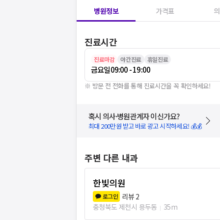
병원정보
가격표
의
진료시간
진료마감
야간진료
휴일진료
금요일
09:00 - 19:00
※ 방문 전 전화를 통해 진료시간을 꼭 확인하세요!
혹시 의사·병원관계자 이신가요?
최대 200만원 받고 바로 광고 시작하세요! 💰💰
주변 다른 내과
한빛의원
리뷰
2
로그인
충청북도 제천시 용두동
35m