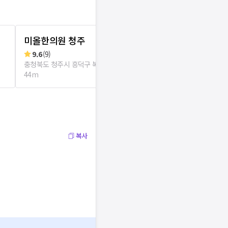
미올한의원 청주
동안나라의
9.6
(
9
)
리뷰
3
로그인
충청북도 청주시 흥덕구 복대1동
충청북도 청주시 
44m
복사