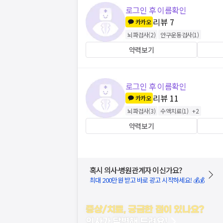
로그인 후 이름확인
리뷰
7
카카오
뇌파검사
(
2
)
안구운동검사
(
1
)
약력보기
로그인 후 이름확인
리뷰
11
카카오
뇌파검사
(
3
)
수액치료
(
1
)
+
2
약력보기
혹시 의사·병원관계자 이신가요?
최대 200만원 받고 바로 광고 시작하세요! 💰💰
증상/치료, 궁금한 점이 있나요?
의사가 답변해 드려요!