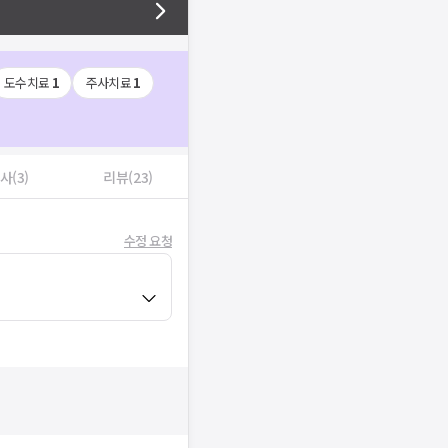
도수치료
1
주사치료
1
사(3)
리뷰(23)
수정 요청