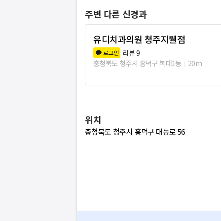
주변 다른 신경과
유디치과의원 청주지웰점
리뷰
9
로그인
충청북도 청주시 흥덕구 복대1동
20m
위치
충청북도 청주시 흥덕구 대농로 56