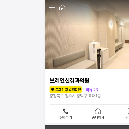
1
/
7
브레인신경과의원
리뷰
23
로그인 후 별점확인
충청북도 청주시 흥덕구 복대1동
전화하기
홈페이지
찜