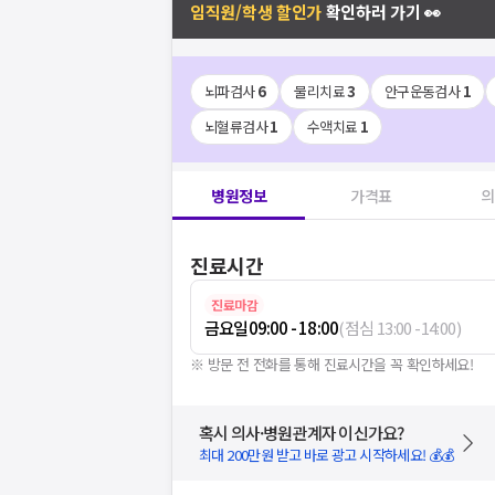
임직원/학생 할인가
확인하러 가기 👀
뇌파검사
6
물리치료
3
안구운동검사
1
뇌혈류검사
1
수액치료
1
병원정보
가격표
의
진료시간
진료마감
금요일
09:00 - 18:00
(
점심
13:00
-
14:00
)
※ 방문 전 전화를 통해 진료시간을 꼭 확인하세요!
혹시 의사·병원관계자 이신가요?
최대 200만원 받고 바로 광고 시작하세요! 💰💰