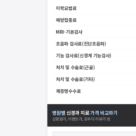
이학요법료
예방접종료
MRI-기본검사
초음파 검사료(진단초음파)
기능 검사료(신경계 기능검사)
처치 및 수술료(근골)
처치 및 수술료(기타)
제증명수수료
병원별
신경과
치료
가격 비교하기
심평원가, 이벤트가, 모두닥 리뷰가 등