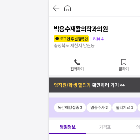
박용수재활의학과의원
리뷰
4
로그인 후 별점확인
충청북도 제천시 남현동
전화하기
찜하기
임직원/학생 할인가
확인하러 가기 👀
독감예방접종
2
염증주사
2
물리치료
1
병원정보
가격표
의