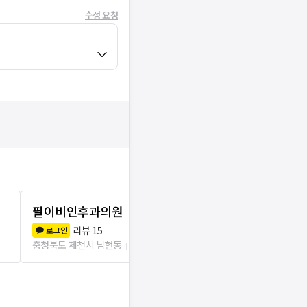
수정 요청
필이비인후과의원
연세프라임
리뷰
15
리뷰
1
로그인
로그인
충청북도 제천시 남현동
46m
충청북도 제천시