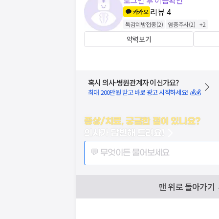
로그인 후 이름확인
리뷰
4
카카오
독감예방접종
(
2
)
염증주사
(
2
)
+
2
약력보기
혹시 의사·병원관계자 이신가요?
최대 200만원 받고 바로 광고 시작하세요! 💰💰
증상/치료, 궁금한 점이 있나요?
의사가 답변해 드려요!
💬 무엇이든 물어보세요
맨 위로 돌아가기