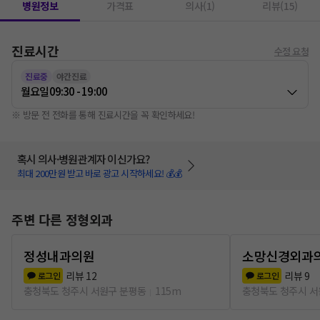
병원정보
가격표
의사(1)
리뷰(15)
진료시간
수정 요청
진료중
야간진료
월요일
09:30 - 19:00
※ 방문 전 전화를 통해 진료시간을 꼭 확인하세요!
혹시 의사·병원관계자 이신가요?
최대 200만원 받고 바로 광고 시작하세요! 💰💰
주변 다른 정형외과
정성내과의원
소망신경외과
리뷰
12
리뷰
9
로그인
로그인
충청북도 청주시 서원구 분평동
115m
충청북도 청주시 서