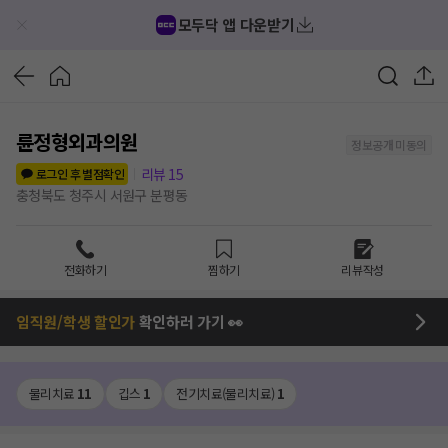
모두닥 앱 다운받기
륜정형외과의원
정보공개 미동의
리뷰
15
로그인 후 별점확인
충청북도 청주시 서원구 분평동
전화하기
찜하기
리뷰작성
임직원/학생 할인가
확인하러 가기 👀
물리치료
11
깁스
1
전기치료(물리치료)
1