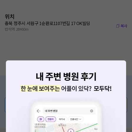
위치
충북 청주시 서원구 1순환로1107번길 17 OK빌딩
복사
반석역 28460m
증상/치료, 궁금한 점이 있나요?
의사가 직접 답해드려요!
💬 무엇이든 물어보세요
혹은, 의료상담 서비스에 다양한 게시글 보러가기