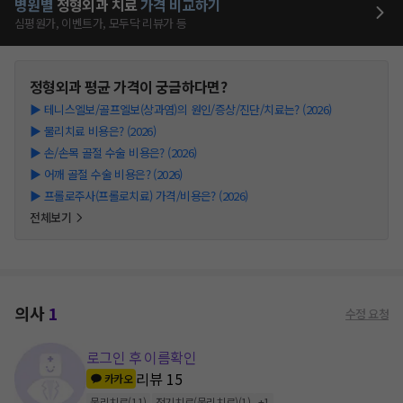
병원별
정형외과
치료
가격 비교하기
심평원가, 이벤트가, 모두닥 리뷰가 등
정형외과
평균 가격이 궁금하다면?
▶
테니스엘보/골프엘보(상과염)의 원인/증상/진단/치료는? (2026)
▶
물리치료 비용은? (2026)
▶
손/손목 골절 수술 비용은? (2026)
▶
어깨 골절 수술 비용은? (2026)
▶
프롤로주사(프롤로치료) 가격/비용은? (2026)
전체보기
의사
1
수정 요청
로그인 후 이름확인
리뷰
15
카카오
물리치료
(
11
)
전기치료(물리치료)
(
1
)
+
1