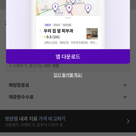
모두닥 팀에 알려주세요!
가격표
비급여/급여 진료란?
※
비급여 항목의 경우,
추가비용 등으로 실제 가격과 상이할 수 있으니, 정확
한 가격은 해당 의료기관에 직접 문의해주세요.
※
급여 항목의 경우,
건강보험심사평가원
에 고지되어 있는 급여 진료 기준 가
격입니다. (진료와 연관된 복합적인 비용이 추가되어, 병원마다 금액이 다르게
앱 다운로드
산정될 수 있는 점 참고 바랍니다.)
※ 이벤트가, 할인가는
VAT 포함
일단 둘러볼게요!
예방접종료
제증명수수료
병원별
내과
치료
가격 비교하기
심평원가, 이벤트가, 모두닥 리뷰가 등