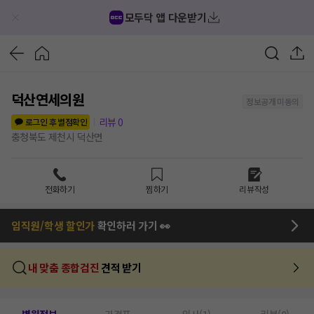
모두닥 앱 다운받기
덕산연세의원
정보공개 미동의
리뷰
0
로그인 후 별점확인
충청북도 제천시 덕산면
전화하기
찜하기
리뷰작성
임직원/학생 할인가
확인하러 가기 👀
내 맞춤 종합검진
견적 받기