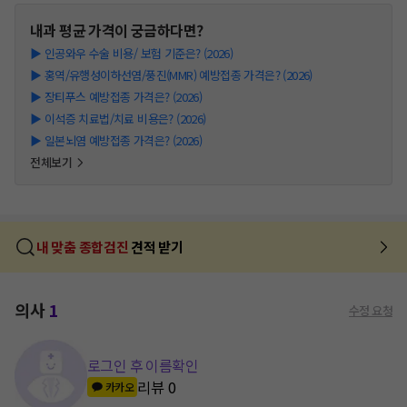
내과
평균 가격이 궁금하다면?
▶
인공와우 수술 비용/ 보험 기준은? (2026)
▶
홍역/유행성이하선염/풍진(MMR) 예방접종 가격은? (2026)
▶
장티푸스 예방접종 가격은? (2026)
▶
이석증 치료법/치료 비용은? (2026)
▶
일본뇌염 예방접종 가격은? (2026)
전체보기
내 맞춤 종합검진
견적 받기
의사
1
수정 요청
로그인 후 이름확인
리뷰
0
카카오