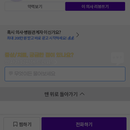
약력보기
이 의사 리뷰쓰기
혹시 의사·병원관계자 이신가요?
최대 200만원 받고 바로 광고 시작하세요! 💰💰
증상/치료, 궁금한 점이 있나요?
의사가 답변해 드려요!
💬 무엇이든 물어보세요
맨 위로 돌아가기
찜하기
전화하기
찜 목록보기
찜 목록보기