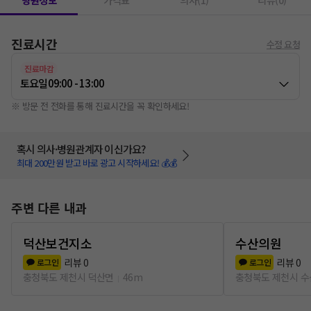
병원정보
가격표
의사(1)
리뷰(0)
진료시간
수정 요청
진료마감
토요일
09:00 - 13:00
※ 방문 전 전화를 통해 진료시간을 꼭 확인하세요!
혹시 의사·병원관계자 이신가요?
최대 200만원 받고 바로 광고 시작하세요! 💰💰
주변 다른 내과
덕산보건지소
수산의원
리뷰
0
리뷰
0
로그인
로그인
충청북도 제천시 덕산면
46m
충청북도 제천시 