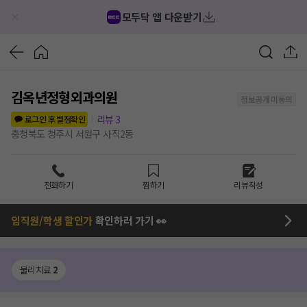
모두닥 앱 다운받기
김옥년정형외과의원
정보공개 미동의
리뷰
3
로그인 후 별점확인
충청북도 청주시 서원구 사직2동
전화하기
찜하기
리뷰작성
임직원/학생 할인가
확인하러 가기 👀
물리치료
2