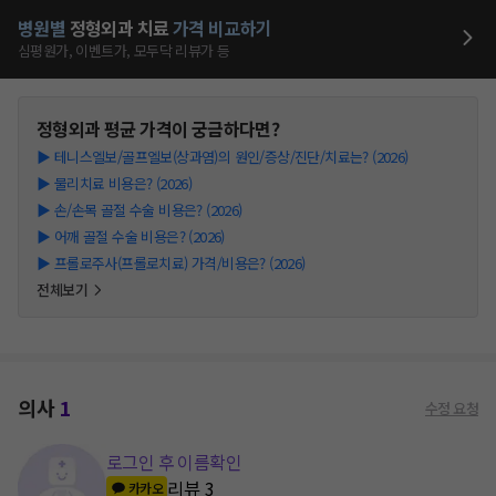
병원별
정형외과
치료
가격 비교하기
심평원가, 이벤트가, 모두닥 리뷰가 등
정형외과
평균 가격이 궁금하다면?
▶
테니스엘보/골프엘보(상과염)의 원인/증상/진단/치료는? (2026)
▶
물리치료 비용은? (2026)
▶
손/손목 골절 수술 비용은? (2026)
▶
어깨 골절 수술 비용은? (2026)
▶
프롤로주사(프롤로치료) 가격/비용은? (2026)
전체보기
의사
1
수정 요청
로그인 후 이름확인
리뷰
3
카카오