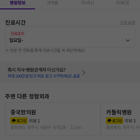
병원정보
가격표
의사(1)
리뷰(3)
진료시간
수정 요청
진료휴무
일요일
-
※ 방문 전 전화를 통해 진료시간을 꼭 확인하세요!
혹시 의사·병원관계자 이신가요?
최대 200만원 받고 바로 광고 시작하세요! 💰💰
주변 다른 정형외과
중국한의원
카톨릭병원
리뷰
1
리뷰
3
로그인
로그인
충청북도 청주시 서원구 사직1동
111m
충청북도 청주시 서