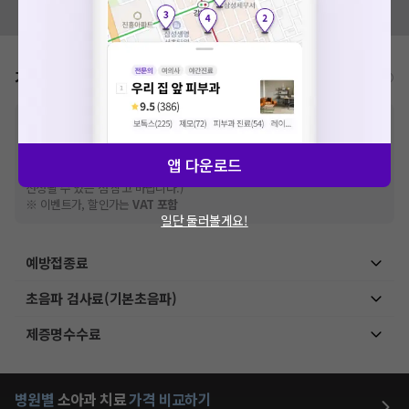
확인
모두닥 팀에 알려주세요!
가격표
비급여/급여 진료란?
※
비급여 항목의 경우,
추가비용 등으로 실제 가격과 상이할 수 있으니, 정확
한 가격은 해당 의료기관에 직접 문의해주세요.
※
급여 항목의 경우,
건강보험심사평가원
에 고지되어 있는 급여 진료 기준 가
앱 다운로드
격입니다. (진료와 연관된 복합적인 비용이 추가되어, 병원마다 금액이 다르게
산정될 수 있는 점 참고 바랍니다.)
※ 이벤트가, 할인가는
VAT 포함
일단 둘러볼게요!
예방접종료
초음파 검사료(기본초음파)
제증명수수료
병원별
소아과
치료
가격 비교하기