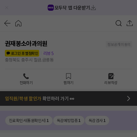
모두닥 앱 다운받기
권재봉소아과의원
정보공개 미동의
리뷰
5
로그인 후 별점확인
충청북도 충주시 칠금.금릉동
전화하기
찜하기
리뷰작성
임직원/학생 할인가
확인하러 가기 👀
진료확인서(통원확인서)
1
독감예방접종
1
독감검사
1