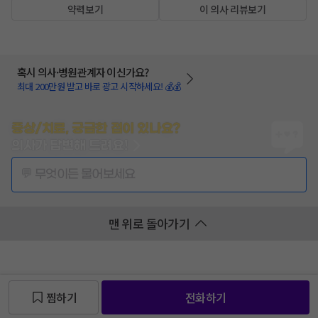
약력보기
이 의사 리뷰보기
혹시 의사·병원관계자 이신가요?
최대 200만원 받고 바로 광고 시작하세요! 💰💰
증상/치료, 궁금한 점이 있나요?
의사가 답변해 드려요!
💬 무엇이든 물어보세요
맨 위로 돌아가기
찜하기
전화하기
찜 목록보기
찜 목록보기