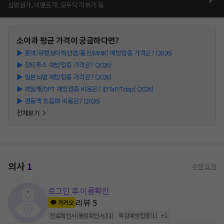
심평원가, 이벤트가, 모두닥 리뷰가 등
소아과
평균 가격이 궁금하다면?
▶
홍역/유행성이하선염/풍진(MMR) 예방접종 가격은? (2026)
▶
장티푸스 예방접종 가격은? (2026)
▶
일본뇌염 예방접종 가격은? (2026)
▶
백일해/DPT 예방접종 비용은? (DTaP/Tdap) (2026)
▶
경동맥 초음파 비용은? (2026)
전체보기
의사
1
수정 요청
로그인 후 이름확인
리뷰
5
카카오
진료확인서(통원확인서)
(
1
)
독감예방접종
(
1
)
+
1