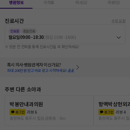
병원정보
가격표
의사(1)
리뷰(5)
진료시간
수정 요청
진료중
휴일진료
월요일
09:00 - 18:30
(
점심
13:00
-
14:00
)
※ 방문 전 전화를 통해 진료시간을 꼭 확인하세요!
혹시 의사·병원관계자 이신가요?
최대 200만원 받고 바로 광고 시작하세요! 💰💰
주변 다른 소아과
박봉안내과의원
항맥박상헌외
리뷰
6
리뷰
4
로그인
로그인
충청북도 충주시 칠금.금릉동
0m
충청북도 충주시 칠