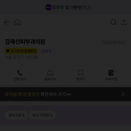
모두닥 앱 다운받기
김재선피부과의원
정보공개 미동의
리뷰
8
로그인 후 별점확인
서울 광진구 자양2동
전화하기
홈페이지
찜하기
리뷰작성
임직원/학생 할인가
확인하러 가기 👀
흉터치료
1
탈모 약처방
1