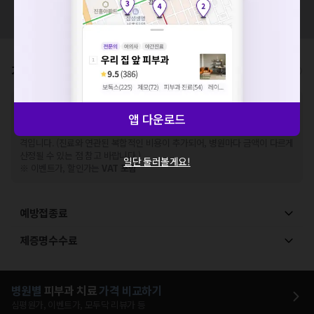
혹시 잘못된 병원정보가 있나요?
해주세요.
모두닥 팀에 알려주세요!
확인
가격표
비급여/급여 진료란?
※
비급여 항목의 경우,
추가비용 등으로 실제 가격과 상이할 수 있으니, 정확
앱 다운로드
한 가격은 해당 의료기관에 직접 문의해주세요.
※
급여 항목의 경우,
건강보험심사평가원
에 고지되어 있는 급여 진료 기준 가
격입니다. (진료와 연관된 복합적인 비용이 추가되어, 병원마다 금액이 다르게
산정될 수 있는 점 참고 바랍니다.)
일단 둘러볼게요!
※ 이벤트가, 할인가는
VAT 포함
예방접종료
제증명수수료
병원별
피부과
치료
가격 비교하기
심평원가, 이벤트가, 모두닥 리뷰가 등