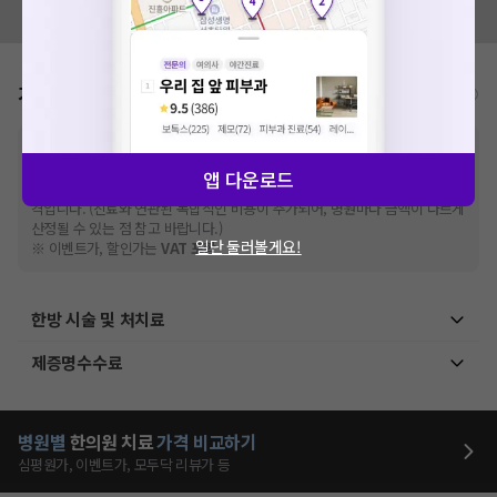
모두닥 팀에 알려주세요!
가격표
비급여/급여 진료란?
※
비급여 항목의 경우,
추가비용 등으로 실제 가격과 상이할 수 있으니, 정확
한 가격은 해당 의료기관에 직접 문의해주세요.
앱 다운로드
※
급여 항목의 경우,
건강보험심사평가원
에 고지되어 있는 급여 진료 기준 가
격입니다. (진료와 연관된 복합적인 비용이 추가되어, 병원마다 금액이 다르게
산정될 수 있는 점 참고 바랍니다.)
일단 둘러볼게요!
※ 이벤트가, 할인가는
VAT 포함
한방 시술 및 처치료
제증명수수료
병원별
한의원
치료
가격 비교하기
심평원가, 이벤트가, 모두닥 리뷰가 등