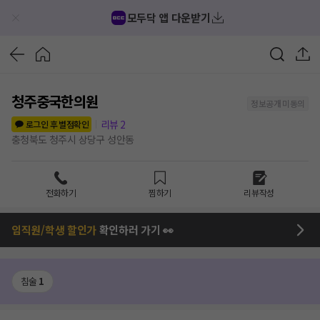
모두닥 앱 다운받기
청주중국한의원
정보공개 미동의
리뷰
2
로그인 후 별점확인
충청북도 청주시 상당구 성안동
전화하기
찜하기
리뷰작성
임직원/학생 할인가
확인하러 가기 👀
침술
1