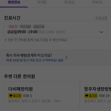
병원정보
가격표
의사(1)
리뷰(2)
진료시간
수정 요청
진료 전
야간진료
휴일진료
금요일
09:00 - 19:00
(
점심
13:00
-
14:00
)
※ 방문 전 전화를 통해 진료시간을 꼭 확인하세요!
혹시 의사·병원관계자 이신가요?
최대 200만원 받고 바로 광고 시작하세요! 💰💰
주변 다른 한의원
더비채한의원
청주자생한방
리뷰
3
리뷰
19
로그인
로그인
충청북도 청주시 상당구 성안동
36m
충청북도 청주시 상