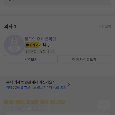
의사
1
수정 요청
로그인 후 이름확인
리뷰
3
카카오
전기침
(
2
)
부항
(
1
)
+
2
약력보기
이 의사 리뷰보기
혹시 의사·병원관계자 이신가요?
최대 200만원 받고 바로 광고 시작하세요! 💰💰
증상/치료, 궁금한 점이 있나요?
의사가 답변해 드려요!