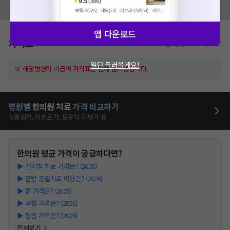
모두닥 팀에 알려주세요!
앱 다운로드
가격표
비급여/급여 진료란?
일단 둘러볼게요!
※ 해당병원의 비급여 가격표는 현재 준비중입니다.
병원별
한의원
치료
가격 비교하기
심평원가, 이벤트가, 모두닥 리뷰가 등
한의원
평균 가격이 궁금하다면?
▶
전기침 치료 가격은? (2026)
▶
한방 온열치료 비용은? (2026)
▶
뜸 가격은? (2026)
▶
약침 가격은? (2026)
▶
봉침 가격은? (2026)
전체보기