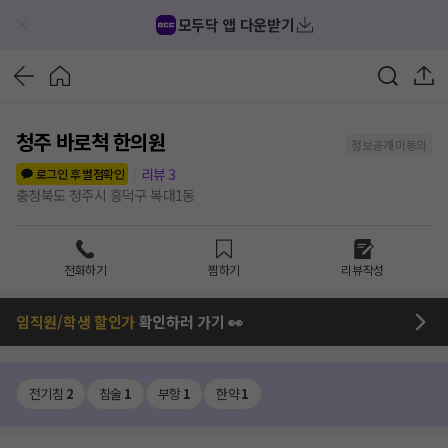
모두닥 앱 다운받기
청주 바로척 한의원
정보공개 미동의
리뷰
3
로그인 후 별점확인
충청북도 청주시 흥덕구 복대1동
전화하기
찜하기
리뷰작성
임직원/학생 할인가
확인하러 가기 👀
전기침
2
침술
1
부항
1
한약
1