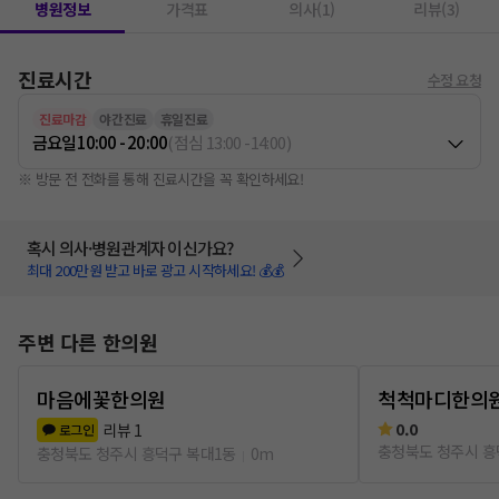
병원정보
가격표
의사(1)
리뷰(3)
진료시간
수정 요청
진료마감
야간진료
휴일진료
금요일
10:00 - 20:00
(
점심
13:00
-
14:00
)
※ 방문 전 전화를 통해 진료시간을 꼭 확인하세요!
혹시 의사·병원관계자 이신가요?
최대 200만원 받고 바로 광고 시작하세요! 💰💰
주변 다른 한의원
마음에꽃한의원
척척마디한의
0.0
리뷰
1
로그인
충청북도 청주시 흥
충청북도 청주시 흥덕구 복대1동
0m