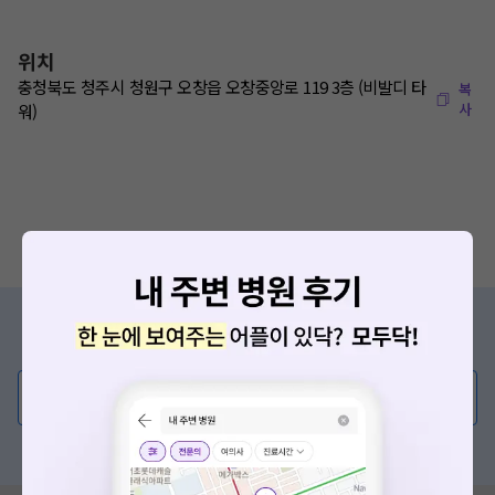
위치
충청북도 청주시 청원구 오창읍 오창중앙로 119 3층 (비발디 타
복
사
워)
증상/치료, 궁금한 점이 있나요?
의사가 직접 답해드려요!
💬 무엇이든 물어보세요
혹은, 의료상담 서비스에 다양한 게시글 보러가기