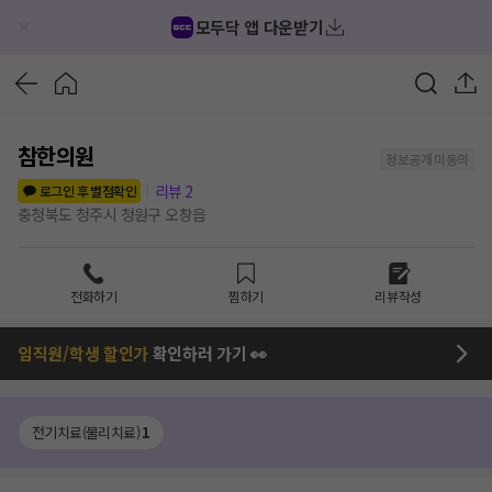
모두닥 앱 다운받기
참한의원
정보공개 미동의
리뷰
2
로그인 후 별점확인
충청북도 청주시 청원구 오창읍
전화하기
찜하기
리뷰작성
임직원/학생 할인가
확인하러 가기 👀
전기치료(물리치료)
1