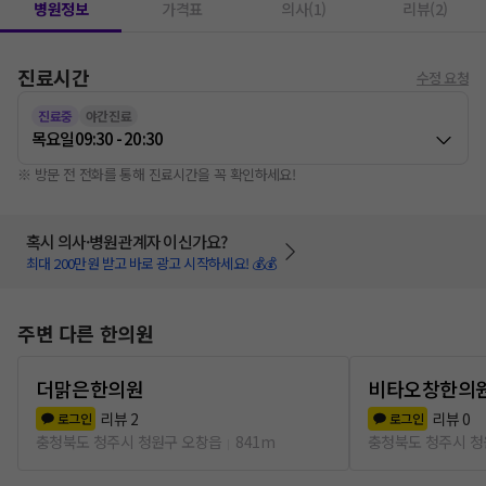
병원정보
가격표
의사(1)
리뷰(2)
진료시간
수정 요청
진료중
야간진료
목요일
09:30 - 20:30
※ 방문 전 전화를 통해 진료시간을 꼭 확인하세요!
혹시 의사·병원관계자 이신가요?
최대 200만원 받고 바로 광고 시작하세요! 💰💰
주변 다른 한의원
더맑은한의원
비타오창한의
리뷰
2
리뷰
0
로그인
로그인
충청북도 청주시 청원구 오창읍
841m
충청북도 청주시 청