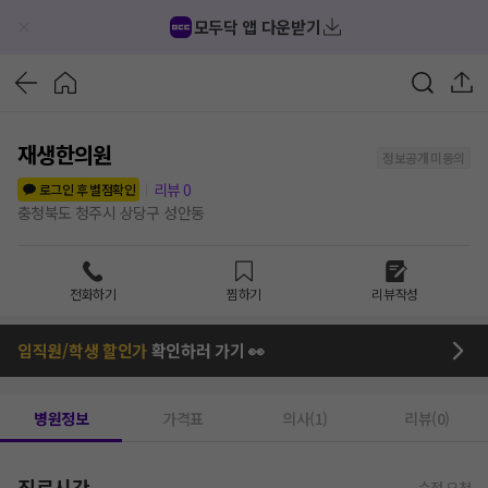
모두닥 앱 다운받기
재생한의원
정보공개 미동의
리뷰
0
로그인 후 별점확인
충청북도 청주시 상당구 성안동
전화하기
찜하기
리뷰작성
임직원/학생 할인가
확인하러 가기 👀
병원정보
가격표
의사(1)
리뷰(0)
진료시간
수정 요청