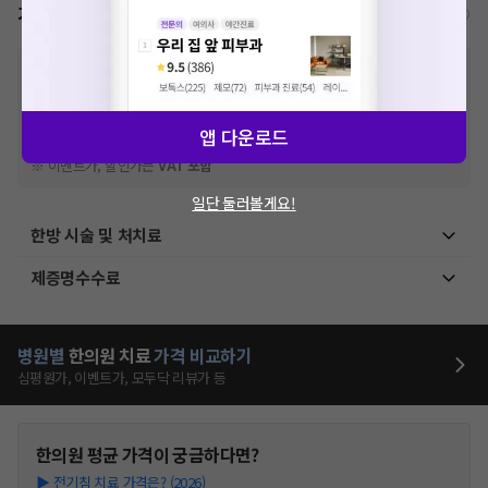
가격표
비급여/급여 진료란?
※
비급여 항목의 경우,
추가비용 등으로 실제 가격과 상이할 수 있으니, 정확
한 가격은 해당 의료기관에 직접 문의해주세요.
※
급여 항목의 경우,
건강보험심사평가원
에 고지되어 있는 급여 진료 기준 가
격입니다. (진료와 연관된 복합적인 비용이 추가되어, 병원마다 금액이 다르게
앱 다운로드
산정될 수 있는 점 참고 바랍니다.)
※ 이벤트가, 할인가는
VAT 포함
일단 둘러볼게요!
한방 시술 및 처치료
제증명수수료
병원별
한의원
치료
가격 비교하기
심평원가, 이벤트가, 모두닥 리뷰가 등
한의원
평균 가격이 궁금하다면?
▶
전기침 치료 가격은? (2026)