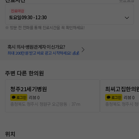
진료마감
토요일
09:30 - 12:30
※ 방문 전 전화를 통해 진료시간을 꼭 확인하세요!
혹시 의사·병원관계자 이신가요?
최대 200만원 받고 바로 광고 시작하세요! 💰💰
주변 다른 한의원
청주21세기병원
최씨고집한의
리뷰
0
리뷰
0
로그인
로그인
충청북도 청주시 청원구 오근장동
37m
충청북도 청주시 청
위치