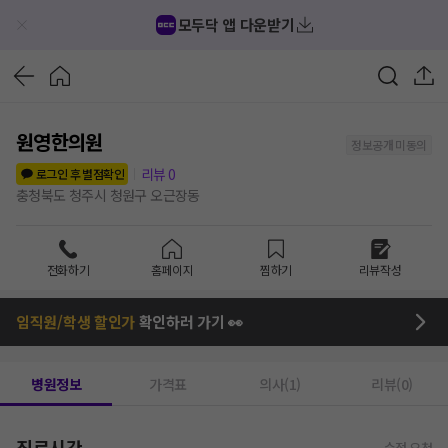
모두닥 앱 다운받기
원영한의원
정보공개 미동의
리뷰
0
로그인 후 별점확인
충청북도 청주시 청원구 오근장동
전화하기
홈페이지
찜하기
리뷰작성
임직원/학생 할인가
확인하러 가기 👀
병원정보
가격표
의사(1)
리뷰(0)
진료시간
수정 요청