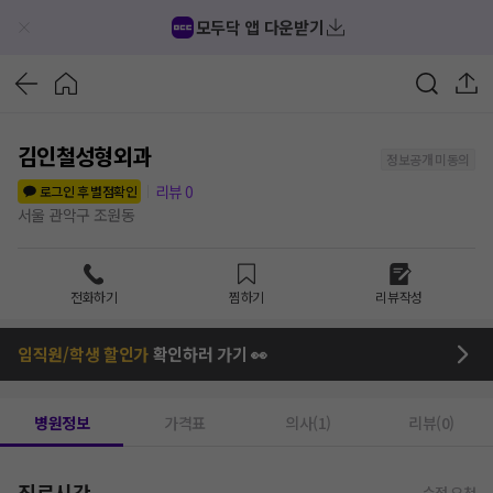
모두닥 앱 다운받기
김인철성형외과
정보공개 미동의
리뷰
0
로그인 후 별점확인
서울 관악구 조원동
전화하기
찜하기
리뷰작성
임직원/학생 할인가
확인하러 가기 👀
병원정보
가격표
의사(1)
리뷰(0)
진료시간
수정 요청