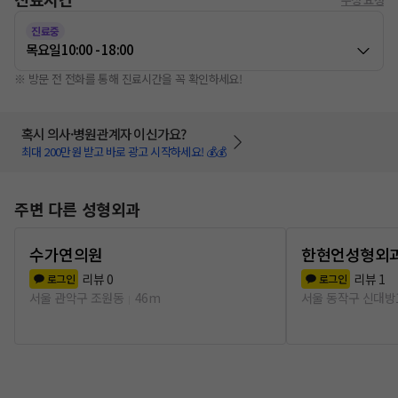
진료중
목요일
10:00 - 18:00
※ 방문 전 전화를 통해 진료시간을 꼭 확인하세요!
혹시 의사·병원관계자 이신가요?
최대 200만원 받고 바로 광고 시작하세요! 💰💰
주변 다른 성형외과
수가연의원
한현언성형외
리뷰
0
리뷰
1
로그인
로그인
서울 관악구 조원동
46m
서울 동작구 신대방