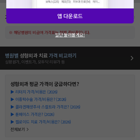
앱 다운로드
가격표
비급여/급여 진료란?
※ 해당병원의 비급여 가격표는 현재 준비중입니다.
일단 둘러볼게요!
병원별
성형외과
치료
가격 비교하기
심평원가, 이벤트가, 모두닥 리뷰가 등
성형외과
평균 가격이 궁금하다면?
▶
리터치 가격/비용은 (2026)
▶
이중턱수술 가격/비용은? (2026)
▶
콜라겐재생주사 스컬트라 가격은? (2026)
▶
튠페이스 가격은? (2026)
▶
켈로이드 치료 가격/비용은? (2026)
전체보기