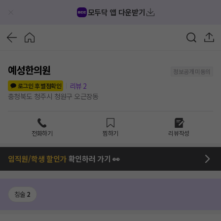
모두닥 앱 다운받기
예성한의원
정보공개 미동의
리뷰
2
로그인 후 별점확인
충청북도 청주시 청원구 오근장동
전화하기
찜하기
리뷰작성
임직원/학생 할인가
확인하러 가기 👀
침술
2