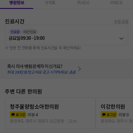
병원정보
가격표
의사(1)
리뷰(2)
진료시간
수정 요청
진료중
야간진료
금요일
09:30 - 19:00
※ 방문 전 전화를 통해 진료시간을 꼭 확인하세요!
혹시 의사·병원관계자 이신가요?
최대 200만원 받고 바로 광고 시작하세요! 💰💰
주변 다른 한의원
청주율량함소아한의원
이강한의원
리뷰
4
리뷰
0
로그인
로그인
충청북도 청주시 청원구 오근장동
31m
충청북도 청주시 청