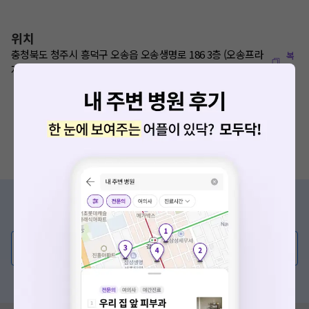
위치
충청북도 청주시 흥덕구 오송읍 오송생명로 186 3층 (오송프라
복
사
자)
증상/치료, 궁금한 점이 있나요?
의사가 직접 답해드려요!
💬 무엇이든 물어보세요
혹은, 의료상담 서비스에 다양한 게시글 보러가기