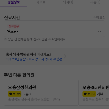
병원정보
가격표
의사(1)
리뷰(3)
진료시간
수정 요청
진료휴무
일요일
-
※ 방문 전 전화를 통해 진료시간을 꼭 확인하세요!
혹시 의사·병원관계자 이신가요?
최대 200만원 받고 바로 광고 시작하세요! 💰💰
주변 다른 한의원
오송삼성한의원
오송365한의
리뷰
2
리뷰
0
로그인
로그인
충청북도 청주시 흥덕구 오송읍
84m
충청북도 청주시 흥