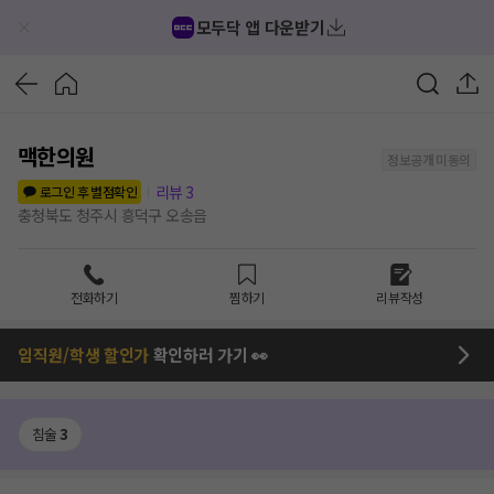
모두닥 앱 다운받기
맥한의원
정보공개 미동의
리뷰
3
로그인 후 별점확인
충청북도 청주시 흥덕구 오송읍
전화하기
찜하기
리뷰작성
임직원/학생 할인가
확인하러 가기 👀
침술
3