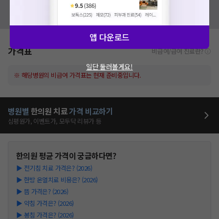
혹시 잘못된 병원정보가 있나요?
모두닥 팀에 알려주세요!
앱 다운로드
가격표
비급여/급여 진료란?
일단 둘러볼게요!
※ 해당병원의 비급여 가격표는 현재 준비중입니다.
병원별
한의원
치료
가격 비교하기
심평원가, 이벤트가, 모두닥 리뷰가 등
한의원
평균 가격이 궁금하다면?
▶
전기침 치료 가격은? (2026)
▶
한방 온열치료 비용은? (2026)
▶
뜸 가격은? (2026)
▶
약침 가격은? (2026)
▶
봉침 가격은? (2026)