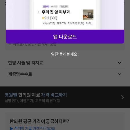
가격표
비급여/급여 진료란?
※
비급여 항목의 경우,
추가비용 등으로 실제 가격과 상이할 수 있으니, 정확
한 가격은 해당 의료기관에 직접 문의해주세요.
※
급여 항목의 경우,
건강보험심사평가원
에 고지되어 있는 급여 진료 기준 가
격입니다. (진료와 연관된 복합적인 비용이 추가되어, 병원마다 금액이 다르게
앱 다운로드
산정될 수 있는 점 참고 바랍니다.)
※ 이벤트가, 할인가는
VAT 포함
일단 둘러볼게요!
한방 시술 및 처치료
제증명수수료
병원별
한의원
치료
가격 비교하기
심평원가, 이벤트가, 모두닥 리뷰가 등
한의원
평균 가격이 궁금하다면?
▶
전기침 치료 가격은? (2026)