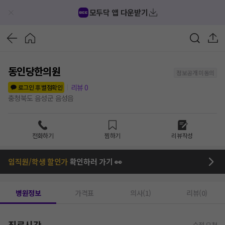
모두닥 앱 다운받기
동인당한의원
정보공개 미동의
리뷰
0
로그인 후 별점확인
충청북도 음성군 음성읍
전화하기
찜하기
리뷰작성
임직원/학생 할인가
확인하러 가기 👀
병원정보
가격표
의사(1)
리뷰(0)
진료시간
수정 요청