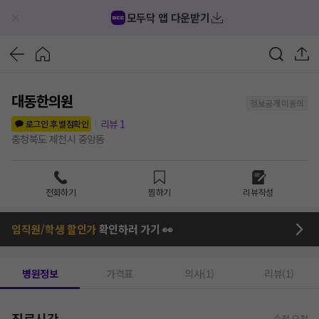
모두닥 앱 다운받기
대동한의원
정보공개 미동의
리뷰
1
로그인 후 별점확인
충청북도 제천시 중앙동
전화하기
찜하기
리뷰작성
임직원/학생 할인가
확인하러 가기 👀
병원정보
가격표
의사(1)
리뷰(1)
진료시간
수정 요청