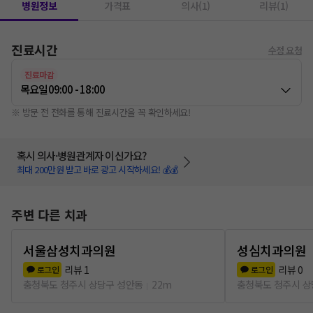
병원정보
가격표
의사(1)
리뷰(1)
진료시간
수정 요청
진료마감
목요일
09:00 - 18:00
※ 방문 전 전화를 통해 진료시간을 꼭 확인하세요!
혹시 의사·병원관계자 이신가요?
최대 200만원 받고 바로 광고 시작하세요! 💰💰
주변 다른 치과
서울삼성치과의원
성심치과의원
리뷰
1
리뷰
0
로그인
로그인
충청북도 청주시 상당구 성안동
22m
충청북도 청주시 상