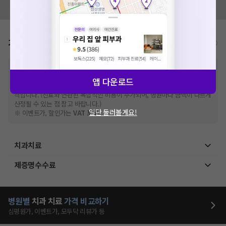
모두닥 팀에 알려주세요!
가격표
비급여/급여 진료란?
※
비급여 항목의 경우,
추가비용 등으로 실제 가격과 상이할 수 있으니, 정확
한 가격은 해당 의료기관에 직접 문의해주세요.
앱 다운로드
※
급여 항목의 경우,
건강보험심사평가원
에 고지되어 있는 급여 진료 기준 가
격입니다. (진료와 연관된 복합적인 비용이 추가되어, 병원마다 금액이 다르게
산정될 수 있는 점 참고 바랍니다.)
일단 둘러볼게요!
※ 이벤트가, 할인가는
VAT 포함
치과치료
제증명수수료
병원별
치과
치료
가격 비교하기
심평원가, 이벤트가, 모두닥 리뷰가 등