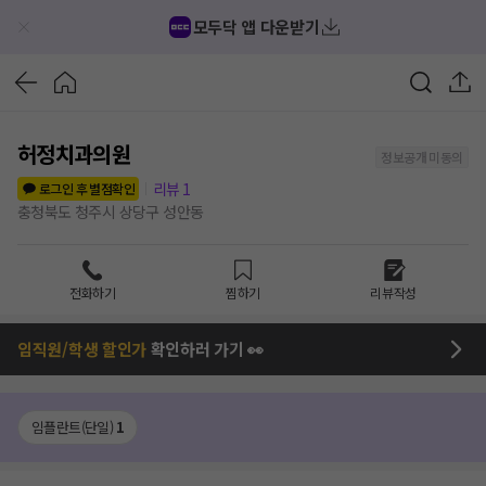
모두닥 앱 다운받기
허정치과의원
정보공개 미동의
리뷰
1
로그인 후 별점확인
충청북도 청주시 상당구 성안동
전화하기
찜하기
리뷰작성
임직원/학생 할인가
확인하러 가기 👀
임플란트(단일)
1