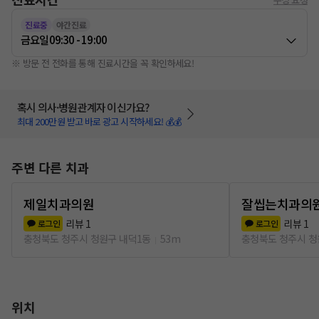
진료중
야간진료
금요일
09:30 - 19:00
※ 방문 전 전화를 통해 진료시간을 꼭 확인하세요!
혹시 의사·병원관계자 이신가요?
최대 200만원 받고 바로 광고 시작하세요! 💰💰
주변 다른 치과
제일치과의원
잘씹는치과의
리뷰
1
리뷰
1
로그인
로그인
충청북도 청주시 청원구 내덕1동
53m
충청북도 청주시 청
위치