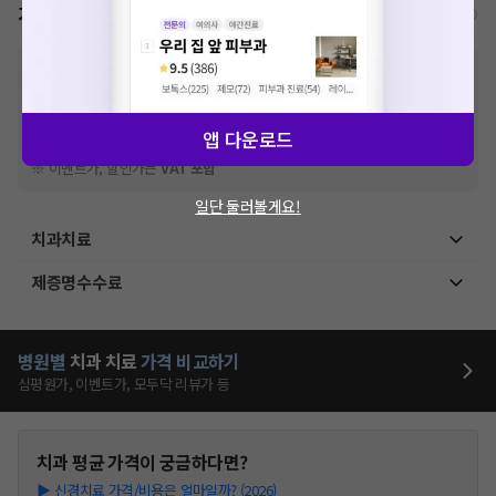
가격표
비급여/급여 진료란?
※
비급여 항목의 경우,
추가비용 등으로 실제 가격과 상이할 수 있으니, 정확
한 가격은 해당 의료기관에 직접 문의해주세요.
※
급여 항목의 경우,
건강보험심사평가원
에 고지되어 있는 급여 진료 기준 가
격입니다. (진료와 연관된 복합적인 비용이 추가되어, 병원마다 금액이 다르게
앱 다운로드
산정될 수 있는 점 참고 바랍니다.)
※ 이벤트가, 할인가는
VAT 포함
일단 둘러볼게요!
치과치료
제증명수수료
병원별
치과
치료
가격 비교하기
심평원가, 이벤트가, 모두닥 리뷰가 등
치과
평균 가격이 궁금하다면?
▶
신경치료 가격/비용은 얼마일까? (2026)