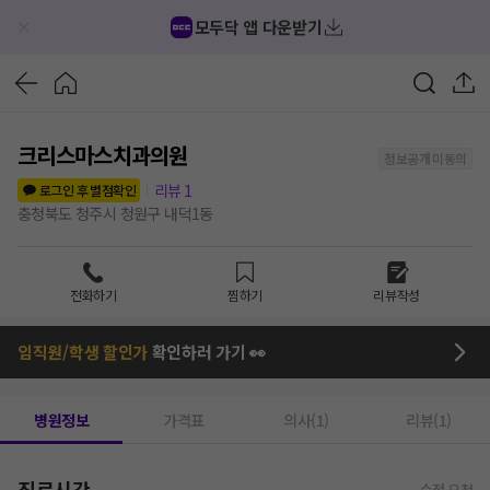
모두닥 앱 다운받기
크리스마스치과의원
정보공개 미동의
리뷰
1
로그인 후 별점확인
충청북도 청주시 청원구 내덕1동
전화하기
찜하기
리뷰작성
임직원/학생 할인가
확인하러 가기 👀
병원정보
가격표
의사(1)
리뷰(1)
진료시간
수정 요청