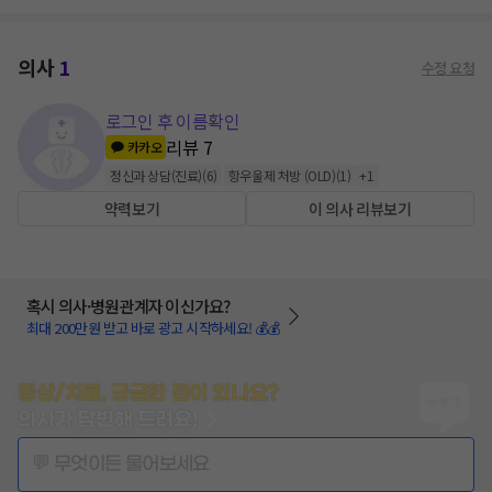
의사
1
수정 요청
로그인 후 이름확인
리뷰
7
카카오
정신과 상담(진료)
(
6
)
항우울제 처방 (OLD)
(
1
)
+
1
약력보기
이 의사 리뷰보기
혹시 의사·병원관계자 이신가요?
최대 200만원 받고 바로 광고 시작하세요! 💰💰
증상/치료, 궁금한 점이 있나요?
의사가 답변해 드려요!
💬 무엇이든 물어보세요