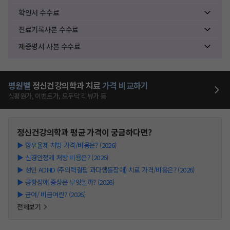
확인서 수수료
진료기록사본 수수료
제증명서 사본 수수료
병원별
정신건강의학과
치료
가격 비교하기
심평원가, 이벤트가, 모두닥 리뷰가 등
정신건강의학과
평균 가격이 궁금하다면?
▶
항우울제 처방 가격/비용은? (2026)
▶
신경안정제 처방 비용은? (2026)
▶
성인 ADHD (주의력결핍 과다행동장애) 치료 가격/비용은? (2026)
▶
공황장애 증상은 무엇일까? (2026)
▶
급여/ 비급여란? (2026)
전체보기