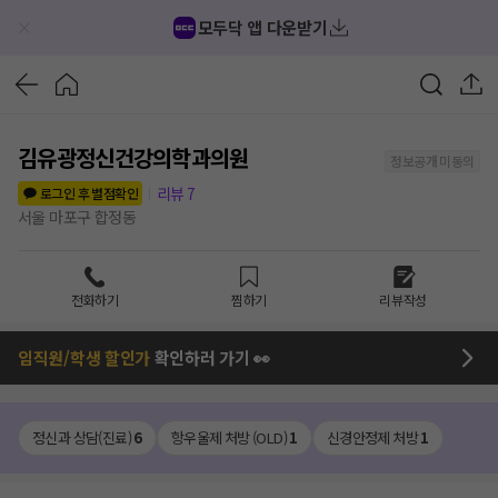
모두닥 앱 다운받기
김유광정신건강의학과의원
정보공개 미동의
리뷰
7
로그인 후 별점확인
서울 마포구 합정동
전화하기
찜하기
리뷰작성
임직원/학생 할인가
확인하러 가기 👀
정신과 상담(진료)
6
항우울제 처방 (OLD)
1
신경안정제 처방
1