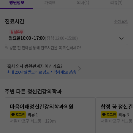
병원정보
가격표
의사(1)
리뷰(7)
진료시간
수정 요청
점심휴무
월요일
10:00 - 17:00
(
점심
12:00
-
15:00
)
※ 방문 전 전화를 통해 진료시간을 꼭 확인하세요!
혹시 의사·병원관계자 이신가요?
최대 200만원 받고 바로 광고 시작하세요! 💰💰
주변 다른 정신건강의학과
마음이해정신건강의학과의원
합정 꿈 정신
리뷰
1
리뷰
3
로그인
로그인
서울 마포구 서교동
129m
서울 마포구 서교동