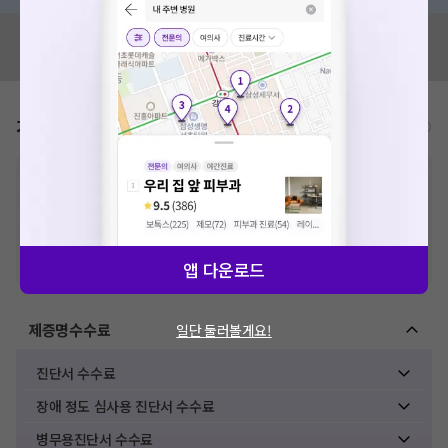
혹시 잘못된 병원정보가 있나요?
모두닥 팀에 알려주세요!
가격표
비급여/급여 진료란?
※
비급여 항목의 경우,
추가비용 등으로 실제 가격과 상이할 수 있으니, 정확
한 가격은 해당 의료기관에 직접 문의해주세요.
※
급여 항목의 경우,
건강보험심사평가원
에 고지되어 있는 급여 진료 기준 가
격입니다. (진료와 연관된 복합적인 비용이 추가되어, 병원마다 금액이 다르게
산정될 수 있는 점 참고 바랍니다.)
※ 이벤트가, 할인가는
VAT 포함
앱 다운로드
제증명수수료
일단 둘러볼게요!
진단서 수수료
장애 정도 심사용 진단서 수수료
병무용진단서 수수료