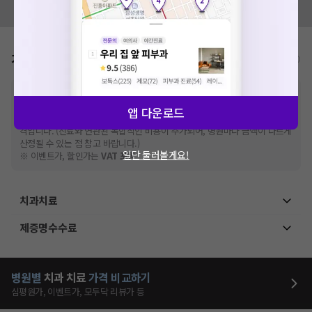
모두닥 팀에 알려주세요!
가격표
비급여/급여 진료란?
※
비급여 항목의 경우,
추가비용 등으로 실제 가격과 상이할 수 있으니, 정확
한 가격은 해당 의료기관에 직접 문의해주세요.
앱 다운로드
※
급여 항목의 경우,
건강보험심사평가원
에 고지되어 있는 급여 진료 기준 가
격입니다. (진료와 연관된 복합적인 비용이 추가되어, 병원마다 금액이 다르게
산정될 수 있는 점 참고 바랍니다.)
일단 둘러볼게요!
※ 이벤트가, 할인가는
VAT 포함
치과치료
제증명수수료
병원별
치과
치료
가격 비교하기
심평원가, 이벤트가, 모두닥 리뷰가 등