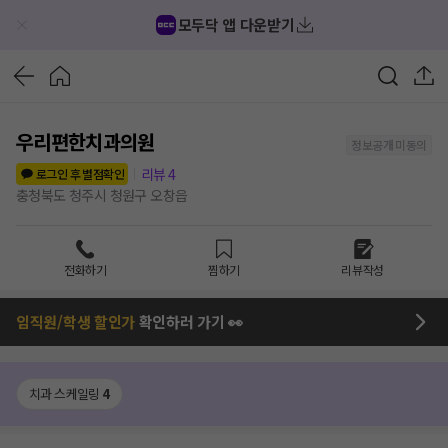
모두닥 앱 다운받기
우리편한치과의원
정보공개 미동의
리뷰
4
로그인 후 별점확인
충청북도 청주시 청원구 오창읍
전화하기
찜하기
리뷰작성
임직원/학생 할인가
확인하러 가기 👀
치과 스케일링
4