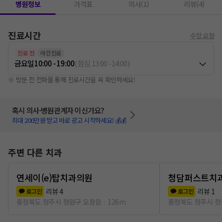
병원정보
가격표
의사(1)
리뷰(4)
진료시간
수정 요청
진료 전
야간진료
금요일
10:00 - 19:00
(
점심
13:00
-
14:00
)
※ 방문 전 전화를 통해 진료시간을 꼭 확인하세요!
혹시 의사·병원관계자 이신가요?
최대 200만원 받고 바로 광고 시작하세요! 💰💰
주변 다른 치과
연세이(e)탑치과의원
청담퍼스트치
리뷰
4
리뷰
1
로그인
로그인
충청북도 청주시 청원구 오창읍
126m
충청북도 청주시 청