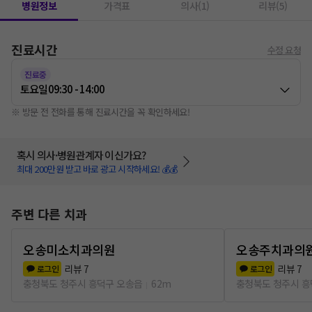
병원정보
가격표
의사(1)
리뷰(5)
진료시간
수정 요청
진료중
토요일
09:30 - 14:00
※ 방문 전 전화를 통해 진료시간을 꼭 확인하세요!
혹시 의사·병원관계자 이신가요?
최대 200만원 받고 바로 광고 시작하세요! 💰💰
주변 다른 치과
오송미소치과의원
오송주치과의
리뷰
7
리뷰
7
로그인
로그인
충청북도 청주시 흥덕구 오송읍
62m
충청북도 청주시 흥