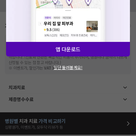
모두닥 팀에 알려주세요!
가격표
비급여/급여 진료란?
※
비급여 항목의 경우,
추가비용 등으로 실제 가격과 상이할 수 있으니, 정확
한 가격은 해당 의료기관에 직접 문의해주세요.
앱 다운로드
※
급여 항목의 경우,
건강보험심사평가원
에 고지되어 있는 급여 진료 기준 가
격입니다. (진료와 연관된 복합적인 비용이 추가되어, 병원마다 금액이 다르게
산정될 수 있는 점 참고 바랍니다.)
일단 둘러볼게요!
※ 이벤트가, 할인가는
VAT 포함
치과치료
제증명수수료
병원별
치과
치료
가격 비교하기
심평원가, 이벤트가, 모두닥 리뷰가 등