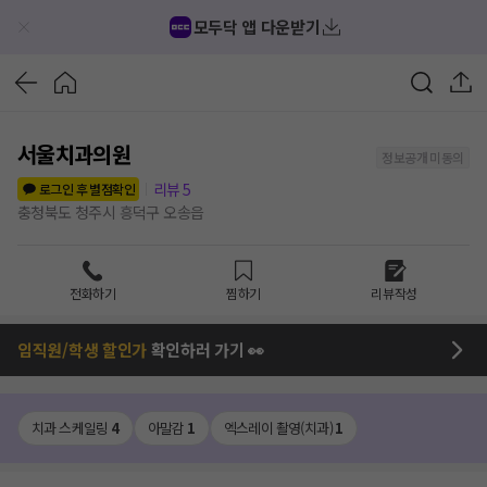
모두닥 앱 다운받기
서울치과의원
정보공개 미동의
리뷰
5
로그인 후 별점확인
충청북도 청주시 흥덕구 오송읍
전화하기
찜하기
리뷰작성
임직원/학생 할인가
확인하러 가기 👀
치과 스케일링
4
아말감
1
엑스레이 촬영(치과)
1