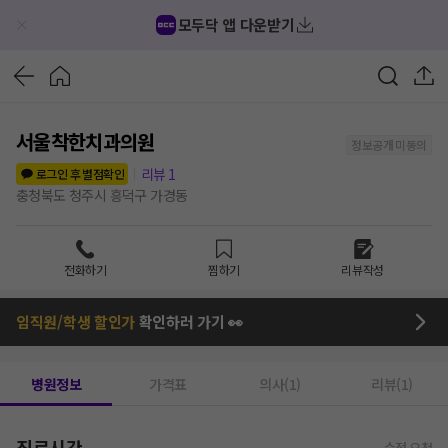
모두닥 앱 다운받기
서울착한치과의원
정보공개 미동의
리뷰
1
로그인 후 별점확인
충청북도 청주시 흥덕구 가경동
전화하기
찜하기
리뷰작성
임직원/학생 할인가
확인하러 가기 👀
병원정보
가격표
의사(1)
리뷰(1)
진료시간
수정 요청