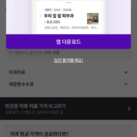
가격표
비급여/급여 진료란?
※
비급여 항목의 경우,
추가비용 등으로 실제 가격과 상이할 수 있으니, 정확
한 가격은 해당 의료기관에 직접 문의해주세요.
※
급여 항목의 경우,
건강보험심사평가원
에 고지되어 있는 급여 진료 기준 가
앱 다운로드
격입니다. (진료와 연관된 복합적인 비용이 추가되어, 병원마다 금액이 다르게
산정될 수 있는 점 참고 바랍니다.)
※ 이벤트가, 할인가는
VAT 포함
일단 둘러볼게요!
치과치료
제증명수수료
병원별
치과
치료
가격 비교하기
심평원가, 이벤트가, 모두닥 리뷰가 등
치과
평균 가격이 궁금하다면?