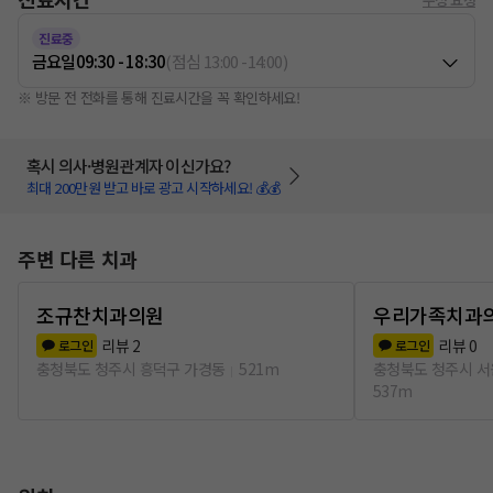
진료중
금요일
09:30 - 18:30
(
점심
13:00
-
14:00
)
※ 방문 전 전화를 통해 진료시간을 꼭 확인하세요!
혹시 의사·병원관계자 이신가요?
최대 200만원 받고 바로 광고 시작하세요! 💰💰
주변 다른 치과
조규찬치과의원
우리가족치과
리뷰
2
리뷰
0
로그인
로그인
충청북도 청주시 흥덕구 가경동
521m
충청북도 청주시 서
537m